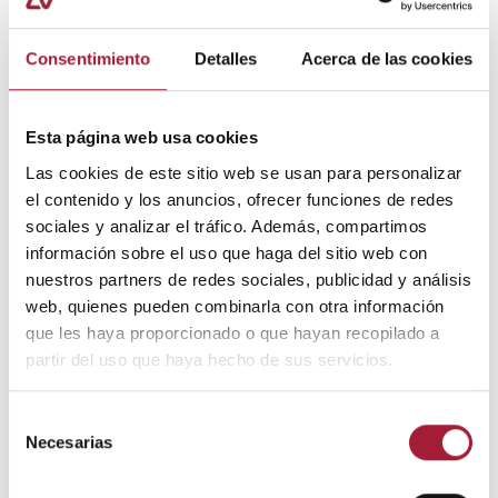
Esta planta en concreto tiene propiedades antisépticas
y antibacterianas, por lo que ha sido usada
Consentimiento
Detalles
Acerca de las cookies
tradicionalmente para aliviar y suavizar la irritación de
garganta.
Esta página web usa cookies
También son componentes habituales la
miel y el
limón
, los cuales siguen siendo uno de los remedios
Las cookies de este sitio web se usan para personalizar
caseros más populares para calmar el dolor de
el contenido y los anuncios, ofrecer funciones de redes
garganta.
sociales y analizar el tráfico. Además, compartimos
información sobre el uso que haga del sitio web con
Otro ingrediente que puede encontrarse en estas
nuestros partners de redes sociales, publicidad y análisis
pastillas para chupar para niños es el
ácido
web, quienes pueden combinarla con otra información
hialurónico
. Esta sustancia forma una película
que les haya proporcionado o que hayan recopilado a
protectora, regeneradora y calmante sobre las
partir del uso que haya hecho de sus servicios.
amígdalas y toda la zona orofaríngea.
Selección
Paralelamente, es importante realizar reposo y
Necesarias
de
fomentar la ingesta de líquidos y una buena
consentimiento
alimentación.