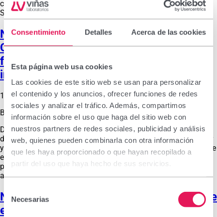
combinan el Congreso Europeo de Oficina de Farmacia y el
Salón de Medicamentos y …
Nuevo champú fortalecedor Vitacrecil
Consentimiento
Detalles
Acerca de las cookies
Complex: cómo fortalecer el cabello
frente a la caída estacional tras el
Esta página web usa cookies
invierno
Las cookies de este sitio web se usan para personalizar
el contenido y los anuncios, ofrecer funciones de redes
17 de febrero de 2026
sociales y analizar el tráfico. Además, compartimos
By
labvinas_admin
información sobre el uso que haga del sitio web con
nuestros partners de redes sociales, publicidad y análisis
Durante el invierno, el cabello se ve afectado por los cambios
de temperatura, la humedad y el tipo de hábitos. El frío exterior
web, quienes pueden combinarla con otra información
y la calefacción interior resecan la fibra capilar provocando que
que les haya proporcionado o que hayan recopilado a
el cabello aparezca opaco y quebradizo e incluso con
partir del uso que haya hecho de sus servicios.
problemas de irritación en el cuero cabelludo. Además,
aumenta el uso del secador …
Selección
Nuevo Belcils MED Intensive: doblemente
Necesarias
de
eficaz para aliviar los síntomas del ojo
consentimiento