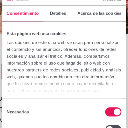
Consentimiento
Detalles
Acerca de las cookies
Esta página web usa cookies
Els nostres
Las cookies de este sitio web se usan para personalizar
el contenido y los anuncios, ofrecer funciones de redes
sociales y analizar el tráfico. Además, compartimos
projectes
información sobre el uso que haga del sitio web con
nuestros partners de redes sociales, publicidad y análisis
web, quienes pueden combinarla con otra información
que les haya proporcionado o que hayan recopilado a
partir del uso que haya hecho de sus servicios.
Al voltant del món participem en tot
Selección
tipus de projectes enfocats a millorar la
Necesarias
de
qualitat de vida dels col·lectius més
consentimiento