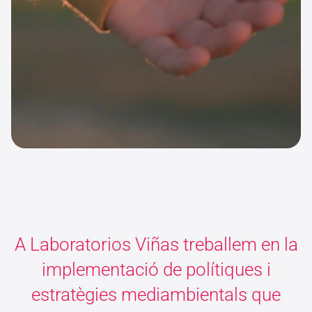
A Laboratorios Viñas treballem en la
implementació de polítiques i
estratègies mediambientals que