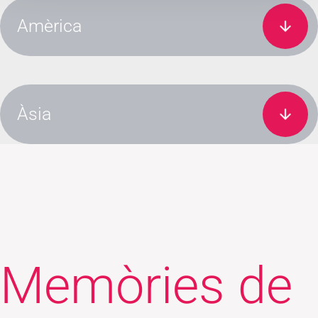
Amèrica
Àsia
Memòries de