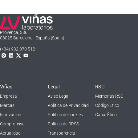
Laboratorios Viñas
Provença, 386
08025 Barcelona | España (Spain)
(+34) 932 070 512
Instagram
Linkedln
X
YouTube
Viñas
Legal
RSC
Empresa
Aviso Legal
Memorias RSC
Marcas
Política de Privacidad
Código Ético
Innovación
Política de cookies
Canal Ético
Compromiso
Política de RRSS
Actualidad
Transparencia