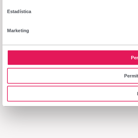
Estadística
Marketing
Per
Permit