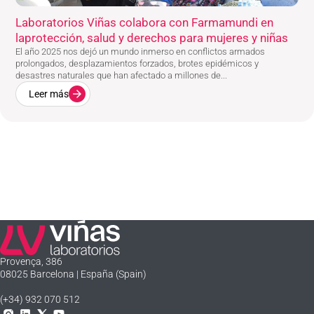
Laboratorios Viñas colabora con Farmamundi en
laprotección, salud y derechos para mujeres y niñas
El año 2025 nos dejó un mundo inmerso en conflictos armados
prolongados, desplazamientos forzados, brotes epidémicos y
desastres naturales que han afectado a millones de...
Leer más
Laboratorios Viñas
Provença, 386
08025 Barcelona | España (Spain)
(+34) 932 070 512