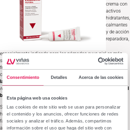
crema con
activos
hidratantes,
calmantes
y de acción
reparadora,
especialmente indicada para los párpados cuya piel es más
sensible e irritable. Sus componentes actúan desde varios
frentes. Por un lado, el
ácido hialurónico y la glicerina
consiguen una
hidratación intensiva
; además, los
ésteres de
Consentimiento
Detalles
Acerca de las cookies
lanosterol y colesterol y el escualano vegetal
tienen un
efecto
reparador y protector
, mientras que el
estearil glicirretinato y el
bisabolol
proporcionan un
efecto calmante y antipruriginoso
.
Esta página web usa cookies
Su aplicación logra restablecer las condiciones normales de
Las cookies de este sitio web se usan para personalizar
hidratación de la zona afectada, reducir la sensación de picor,
el contenido y los anuncios, ofrecer funciones de redes
favorecer las condiciones óptimas de reparación de la piel
sociales y analizar el tráfico. Además, compartimos
alterada y eliminar el exceso de descamación.
Emolienta
información sobre el uso que haga del sitio web con