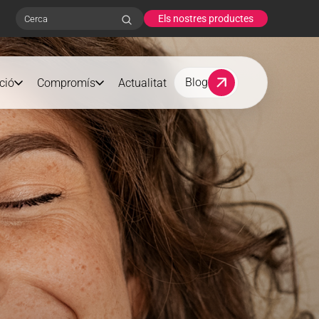
Els nostres productes
Search
Blog
ció
Compromís
Actualitat