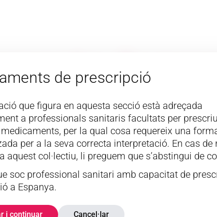
ments de pres
aments de prescripció
ació que figura en aquesta secció està adreçada
ent a professionals sanitaris facultats per prescriu
Cabell i ungles
Pell
Dolor
 medicaments, per la qual cosa requereix una form
zada per a la seva correcta interpretació. En cas de
a aquest col·lectiu, li preguem que s’abstingui de co
e soc professional sanitari amb capacitat de presc
ió a Espanya.
r i continuar
Cancel·lar