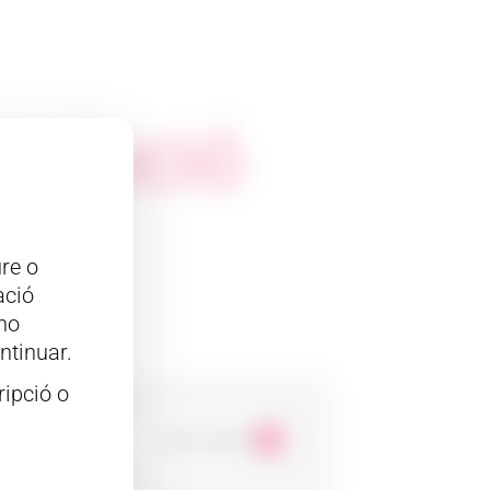
cripció
re o
ació
 no
ntinuar.
ripció o
Veure producte