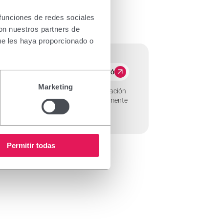
 funciones de redes sociales
con nuestros partners de
ue les haya proporcionado o
Més informació
Marketing
 para la caída del cabello y la estimulación
ivo, el minoxidil, que aplicado tópicamente
atinocitos in vitro e in…
Permitir todas