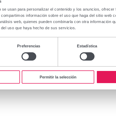
s
b se usan para personalizar el contenido y los anuncios, ofrecer
s, compartimos información sobre el uso que haga del sitio web 
 análisis web, quienes pueden combinarla con otra información q
r del uso que haya hecho de sus servicios.
Preferencias
Estadística
Minoxidil Viñas es un tratamiento capilar práctico y efectivo
de su crecimiento. Su acción está basada en su principio act
tiene efecto antialopécico estimulando el crecimiento de quer
Permitir la selección