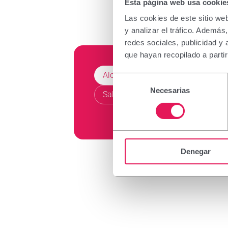
Esta página web usa cookie
Las cookies de este sitio we
y analizar el tráfico. Ademá
redes sociales, publicidad y
que hayan recopilado a parti
Alopecia
Selección
Necesarias
de
Salud capilar
consentimiento
Denegar