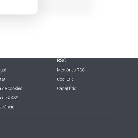
RSC
egal
Memòries RSC
tat
Codi Ètic
a de cookies
Canal Ètic
ca de XXSS
arència