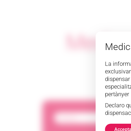
Medica
Medic
La inform
exclusivam
dispensar
especialit
pertànyer 
Declaro qu
dispensac
Alopècia
Accepta