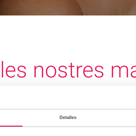
 les nostres m
solucions per cuidar del que més importa:
persones.
Detalles
Dolor
Mujer
Niños
Ojos
Oral
Pie