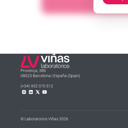
Laboratorios Viñas
Provença, 386
08025 Barcelona | España (Spain)
(+34) 932 070 512
Instagram
Linkedln
X
YouTube
© Laboratorios Viñas 2026