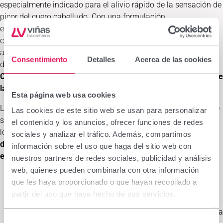
especialmente indicado para el alivio rápido de la sensación de
picor del cuero cabelludo. Con una formulación
específicamente diseñada ejerce una hidratación intensa del
cuero cabelludo por su contenido en ácido hialurónico,
aportando una agradable y duradera sensación de frescor
Consentimiento
Detalles
Acerca de las cookies
debido a la presencia de mentol y otros agentes calmantes.
Con su aplicación se obtiene una rápida respuesta de alivio de
la sensación de picor evitando así la repetición del rascado.
Esta página web usa cookies
Los ingredientes de Emolienta Scalp han sido cuidadosamente
Las cookies de este sitio web se usan para personalizar
seleccionados para garantizar su efectividad. Así, la suma de
el contenido y los anuncios, ofrecer funciones de redes
los principales activos
logra como resultado eliminar el picor
sociales y analizar el tráfico. Además, compartimos
de manera inmediata y prolongada, e hidratar la zona para
información sobre el uso que haga del sitio web con
evitar su reaparición:
nuestros partners de redes sociales, publicidad y análisis
web, quienes pueden combinarla con otra información
El Biosacarido Gum-1
+ Dipotassium Glycyrrhizate
que les haya proporcionado o que hayan recopilado a
proporcionan alivio del picor prolongado gracias a su
partir del uso que haya hecho de sus servicios.
efecto descongestionante.
La
Provitamina B5
es la encargada de nutrir y estimular la
Selección