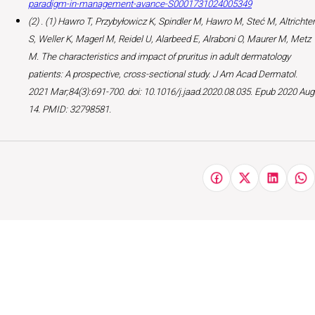
paradigm-in-management-avance-S0001731024005349
(2) . (1) Hawro T, Przybyłowicz K, Spindler M, Hawro M, Steć M, Altrichter
S, Weller K, Magerl M, Reidel U, Alarbeed E, Alraboni O, Maurer M, Metz
M. The characteristics and impact of pruritus in adult dermatology
patients: A prospective, cross-sectional study. J Am Acad Dermatol.
2021 Mar;84(3):691-700. doi: 10.1016/j.jaad.2020.08.035. Epub 2020 Aug
14. PMID: 32798581.