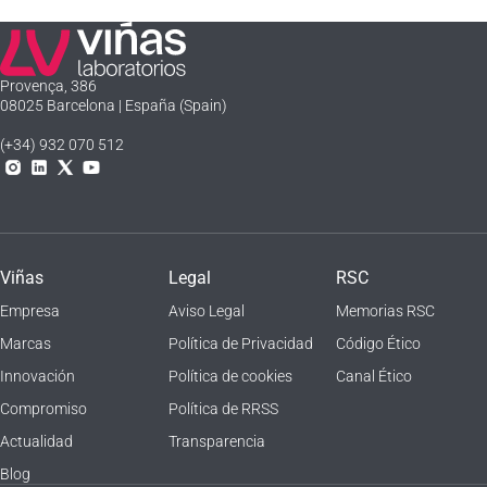
Laboratorios Viñas
Provença, 386
08025 Barcelona | España (Spain)
(+34) 932 070 512
Instagram
Linkedln
X
YouTube
Viñas
Legal
RSC
Empresa
Aviso Legal
Memorias RSC
Marcas
Política de Privacidad
Código Ético
Innovación
Política de cookies
Canal Ético
Compromiso
Política de RRSS
Actualidad
Transparencia
Blog