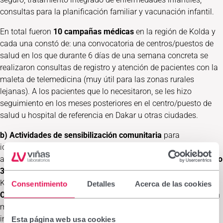
consultas para la planificación familiar y vacunación infantil.
En total fueron
10 campañas médicas
en la región de Kolda y
cada una constó de: una convocatoria de centros/puestos de
salud en los que durante 6 días de una semana concreta se
realizaron consultas de registro y atención de pacientes con la
maleta de telemedicina (muy útil para las zonas rurales
lejanas). A los pacientes que lo necesitaron, se les hizo
seguimiento en los meses posteriores en el centro/puesto de
salud u hospital de referencia en Dakar u otras ciudades.
b) Actividades de sensibilización comunitaria
para
identificación de mujeres embarazadas y niños menores de 5
años no registrados en los centros de salud.
Se llevaron a cabo
3 campañas
, una en cada uno de los distritos sanitarios de
Kolda,
por parte de Agentes de Salud Comunitarios y
Consentimiento
Detalles
Acerca de las cookies
Organizaciones de Base Comunitaria
cuyos componentes son
miembros de la comunidad que actúan de enlace con las
instalaciones sanitarias y están integrados en un equipo de
Esta página web usa cookies