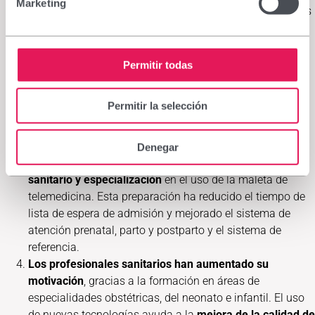
Marketing
y niños menores de 5 años
: 2.320 personas; 630 mujeres
y 1.690 niños y niñas menores de 5 años han recibido
asesoramiento por personal sanitario especializado
evitando sus desplazamientos a la capital y
Permitir todas
ahorrándoles, con ello, mermar sus escasos recursos
económicos.
Permitir la selección
Con las actividades de sensibilización se ha llegado a
1.200 personas
de comunidades remotas y sin servicios
sanitarios.
Denegar
Un
aumento notable de la formación del personal
sanitario y especialización
en el uso de la maleta de
telemedicina. Esta preparación ha reducido el tiempo de
lista de espera de admisión y mejorado el sistema de
atención prenatal, parto y postparto y el sistema de
referencia.
Los profesionales sanitarios han aumentado su
motivación
, gracias a la formación en áreas de
especialidades obstétricas, del neonato e infantil. El uso
de nuevas tecnologías ayuda a la
mejora de la calidad de