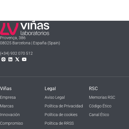
Laboratorios Viñas
Provença, 386
08025 Barcelona | España (Spain)
(+34) 932 070 512
Instagram
Linkedln
X
YouTube
Viñas
Legal
RSC
Empresa
Aviso Legal
Memorias RSC
Marcas
Política de Privacidad
Código Ético
Innovación
Política de cookies
Canal Ético
Compromiso
Política de RRSS