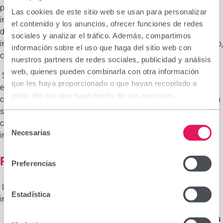
personal sanitario. Gracias a ellos, la información, las
Las cookies de este sitio web se usan para personalizar
iniciativas y recursos circulan mejor entre ambas partes, se
el contenido y los anuncios, ofrecer funciones de redes
dinamizan las acciones para promocionar la salud y quieren
sociales y analizar el tráfico. Además, compartimos
influir en la comunidad y en el individuo a tres niveles: sanitario,
información sobre el uso que haga del sitio web con
comunitario y sociocultural.
nuestros partners de redes sociales, publicidad y análisis
web, quienes pueden combinarla con otra información
Su
objetivo fue identificar y sensibilizar
a mujeres
que les haya proporcionado o que hayan recopilado a
embarazadas y con recién nacidos y sus parejas para
partir del uso que haya hecho de sus servicios.
concienciarles sobre la importancia del seguimiento médico en
su estado, antes, durante y después del parto para evitar
Selección
complicaciones; y, a los padres de niños de 5 años sobre la
Necesarias
de
importancia de acudir al centro de salud.
consentimiento
Primeros resultados alentadores
Preferencias
Las campañas de este programa ya han alcanzado logros
Estadística
importantes.
Mejora de la calidad de la atención sanitaria de mujeres