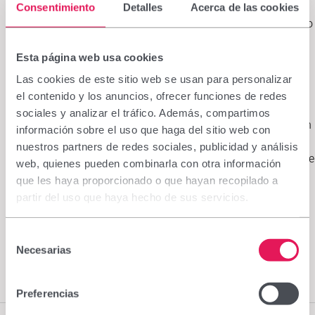
conciliación laboral, personal y familiar difundiendo, a
Consentimiento
Detalles
Acerca de las cookies
estos efectos, las diferentes medidas contempladas tanto
en la legislación vigente como en los Convenios
Colectivos.
Esta página web usa cookies
Prevención del acoso sexual y por razón de sexo.
Las cookies de este sitio web se usan para personalizar
Mantener y proteger un entorno laboral donde se respete
el contenido y los anuncios, ofrecer funciones de redes
la dignidad y la no discriminación por razón de sexo u
sociales y analizar el tráfico. Además, compartimos
orientación sexual del conjunto de personas que trabajan
información sobre el uso que haga del sitio web con
en la empresa, no permitiendo ni consintiendo y, en su
nuestros partners de redes sociales, publicidad y análisis
caso, sancionando y penalizando, todas las conductas de
web, quienes pueden combinarla con otra información
esta naturaleza.
que les haya proporcionado o que hayan recopilado a
Comunicación.
Informar a todos los empleados y
partir del uso que haya hecho de sus servicios.
empleadas de la empresa sobre el contenido del Plan de
Igualdad, así como sensibilizar a la plantilla sobre las
Selección
políticas de igualdad de oportunidades.
Necesarias
de
consentimiento
Preferencias