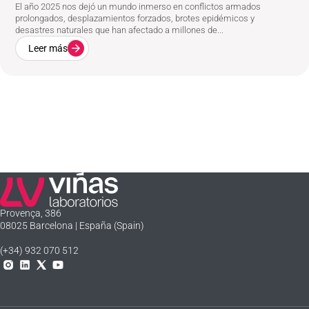
El año 2025 nos dejó un mundo inmerso en conflictos armados
prolongados, desplazamientos forzados, brotes epidémicos y
desastres naturales que han afectado a millones de...
Leer más
Laboratorios Viñas
Provença, 386
08025 Barcelona | España (Spain)
(+34) 932 070 512
Instagram
Linkedln
X
YouTube