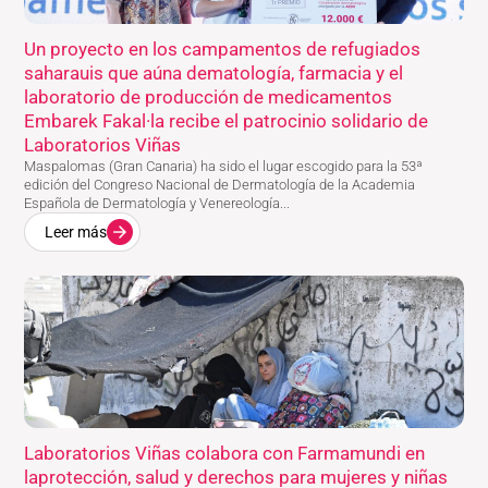
Un proyecto en los campamentos de refugiados
saharauis que aúna dematología, farmacia y el
laboratorio de producción de medicamentos
Embarek Fakal·la recibe el patrocinio solidario de
Laboratorios Viñas
Maspalomas (Gran Canaria) ha sido el lugar escogido para la 53ª
edición del Congreso Nacional de Dermatología de la Academia
Española de Dermatología y Venereología...
Leer más
Laboratorios Viñas colabora con Farmamundi en
laprotección, salud y derechos para mujeres y niñas