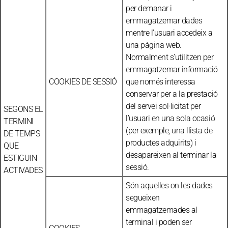
per demanar i
emmagatzemar dades
mentre l’usuari accedeix a
una pàgina web.
Normalment s’utilitzen per
emmagatzemar informació
COOKIES DE SESSIÓ
que només interessa
conservar per a la prestació
del servei sol·licitat per
SEGONS EL
l’usuari en una sola ocasió
TERMINI
(per exemple, una llista de
DE TEMPS
productes adquirits) i
QUE
desapareixen al terminar la
ESTIGUIN
sessió.
ACTIVADES
Són aquelles on les dades
segueixen
emmagatzemades al
terminal i poden ser