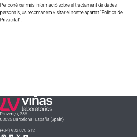
Per conèixer més informació sobre el tractament de dades
personals, us recomanem visitar el nostre apartat “Política de
Privacitat”.
Laboratorios Viñas
Provença, 386
08025 Barcelona | España (Spain)
(+34) 932 070 512