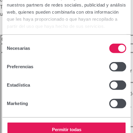
nuestros partners de redes sociales, publicidad y análisis
Transferències Internacionals de dades de cada una d’elles
web, quienes pueden combinarla con otra información
utilitzades a la nostra pàgina web:
que les haya proporcionado o que hayan recopilado a
partir del uso que haya hecho de sus servicios.
COOKIES PRÒPIES
Selección
TITULAR
COOKIE
FINALITAT
Necesarias
de
Recull la
consentimiento
sessió
Preferencias
www.vinas.es
vinas_session
iniciada per
l’usuari.
Estadística
Recull
l’acceptació
de les
Marketing
www.vinas.es
cookies
cookies per
part de
l’usuari.
Permitir todas
Controlar