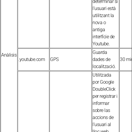
determinar si
l’usuari està
utilitzant la
nova o
antiga
interfície de
Youtube.
Guarda
Anàlisis
.youtube.com
GPS
dades de
30 mi
localització.
Utilitzada
por Google
DoubleClick
per registrar i
informar
sobre las
accions de
l’usuari al
lloc web