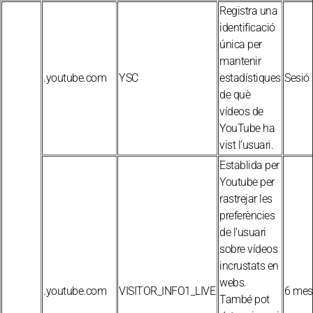
Registra una
identificació
única per
mantenir
.youtube.com
YSC
estadístiques
Sesió
de què
vídeos de
YouTube ha
vist l’usuari.
Establida per
Youtube per
rastrejar les
preferències
de l’usuari
sobre vídeos
incrustats en
webs.
.youtube.com
VISITOR_INFO1_LIVE
6 mes
També pot