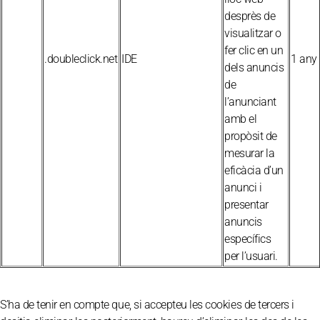
desprès de
visualitzar o
fer clic en un
.doubleclick.net
IDE
1 any
dels anuncis
de
l’anunciant
amb el
propòsit de
mesurar la
eficàcia d’un
anunci i
presentar
anuncis
específics
per l’usuari.
S’ha de tenir en compte que, si accepteu les cookies de tercers i