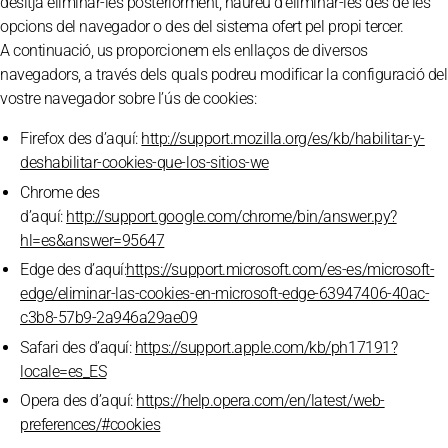
desitja eliminar-les posteriorment, haureu d’eliminar-les des de les
opcions del navegador o des del sistema ofert pel propi tercer.
A continuació, us proporcionem els enllaços de diversos
navegadors, a través dels quals podreu modificar la configuració del
vostre navegador sobre l’ús de cookies:
Firefox des d’aquí:
http://support.mozilla.org/es/kb/habilitar-y-
deshabilitar-cookies-que-los-sitios-we
Chrome des
d’aquí:
http://support.google.com/chrome/bin/answer.py?
hl=es&answer=95647
Edge des d’aquí:
https://support.microsoft.com/es-es/microsoft-
edge/eliminar-las-cookies-en-microsoft-edge-63947406-40ac-
c3b8-57b9-2a946a29ae09
Safari des d’aquí:
https://support.apple.com/kb/ph17191?
locale=es_ES
Opera des d’aquí:
https://help.opera.com/en/latest/web-
preferences/#cookies