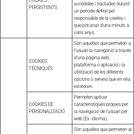
COOKIES
accedides i tractades durant
PERSISTENTS
un període definit pel
responsable de la cookie, i
que pot anar d’uns minuts a
varis anys.
Són aquelles que permeten a
l’usuari la navegació a través
d’una pàgina web,
COOKIES
plataforma o aplicació i la
TÈCNIQUES
utilització de les diferents
opcions o serveis que en ella
existeixin.
Permeten aplicar
COOKIES DE
característiques pròpies per
PERSONALIZACIÓ
la navegació de l’usuari pel
web (Ex. idioma).
Són aquelles que permeten al