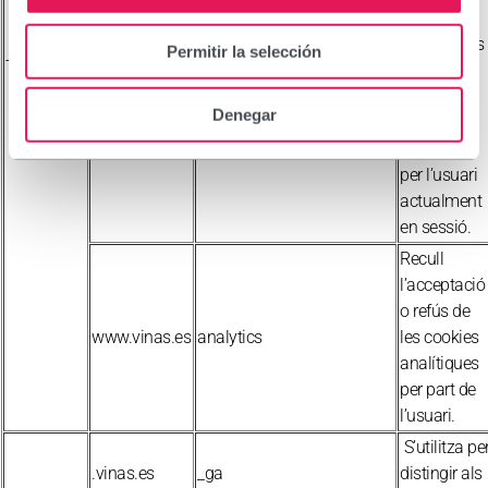
que els
enviaments
Permitir la selección
Tècniques
dels
formularis
www.vinas.es
XSRF-TOKEN
Denegar
són
realitzats
per l’usuari
actualment
en sessió.
Recull
l’acceptació
o refús de
www.vinas.es
analytics
les cookies
analítiques
per part de
l’usuari.
S’utilitza pe
.vinas.es
_ga
distingir als