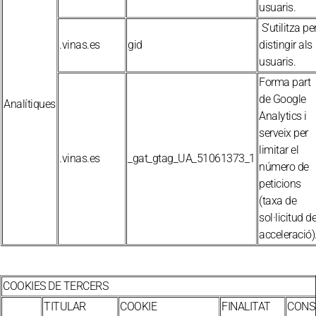
usuaris.
S’utilitza pe
.vinas.es
gid
distingir als
usuaris.
Forma part
de Google
Analítiques
Analytics i
serveix per
limitar el
.vinas.es
_gat_gtag_UA_51061373_1
número de
peticions
(taxa de
sol·licitud d
acceleració)
COOKIES DE TERCERS
TITULAR
COOKIE
FINALITAT
CONS