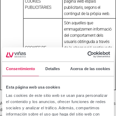
COOKIES
pàgina web espais
PUBLICITÀRIES
publicitaris, segons el
contingut de la pròpia web.
Són aquelles que
emmagatzemen informació
del comportament dels
usuaris obtinguda a través
COOKIES DE
de la observació continuada
PUBLICITAT
dels seus hàbits de
COMPORTAMENTAL
navegació, el que permet
desenvolupar un perfil
Consentimiento
Detalles
Acerca de las cookies
específic per mostrar
publicitat en funció del
mateix.
Esta página web usa cookies
Las cookies de este sitio web se usan para personalizar
el contenido y los anuncios, ofrecer funciones de redes
Addicionalment, LABORATORIOS VIÑAS SA informa de manera més
sociales y analizar el tráfico. Además, compartimos
detallada de les cookies que utilitza, els seus titulars, l’ús o finalitat
información sobre el uso que haga del sitio web con
concreta, els terminis de conservació, així como de les