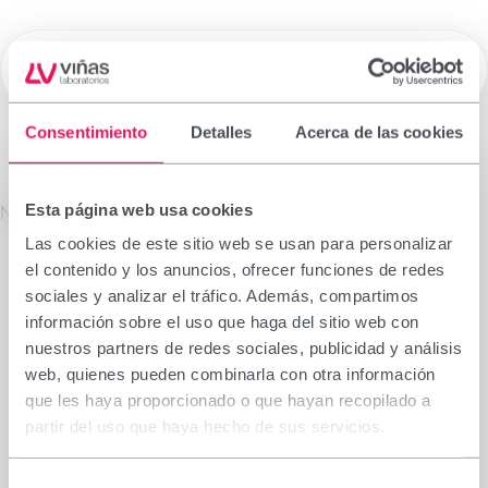
☰
Laboratorios Viñas
Consentimiento
Detalles
Acerca de las cookies
Medicamentos de Prescripción
Esta página web usa cookies
La información que figura en esta sección está
No se encontró el producto solicitado.
dirigida exclusivamente a profesionales sanitarios
Las cookies de este sitio web se usan para personalizar
facultados para prescribir o dispensar
el contenido y los anuncios, ofrecer funciones de redes
medicamentos, por lo que requiere una formación
sociales y analizar el tráfico. Además, compartimos
especializada para su correcta interpretación. En
información sobre el uso que haga del sitio web con
caso de no pertenecer a este colectivo, le rogamos
nuestros partners de redes sociales, publicidad y análisis
se abstenga de continuar.
web, quienes pueden combinarla con otra información
Declaro que soy profesional sanitario con
que les haya proporcionado o que hayan recopilado a
capacidad de prescripción o dispensación en
partir del uso que haya hecho de sus servicios.
España.
Selección