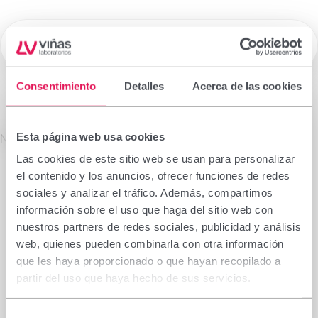
☰
Laboratorios Viñas
Consentimiento
Detalles
Acerca de las cookies
Medicamentos de Prescripción
Esta página web usa cookies
La información que figura en esta sección está
No se encontró el producto solicitado.
dirigida exclusivamente a profesionales sanitarios
Las cookies de este sitio web se usan para personalizar
facultados para prescribir o dispensar
el contenido y los anuncios, ofrecer funciones de redes
medicamentos, por lo que requiere una formación
sociales y analizar el tráfico. Además, compartimos
especializada para su correcta interpretación. En
información sobre el uso que haga del sitio web con
caso de no pertenecer a este colectivo, le rogamos
nuestros partners de redes sociales, publicidad y análisis
se abstenga de continuar.
web, quienes pueden combinarla con otra información
Declaro que soy profesional sanitario con
que les haya proporcionado o que hayan recopilado a
capacidad de prescripción o dispensación en
partir del uso que haya hecho de sus servicios.
España.
Selección