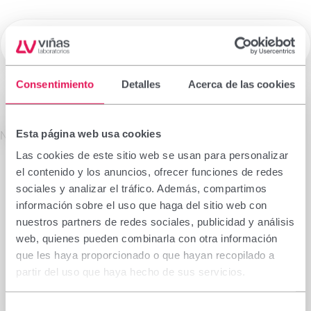
☰
Laboratorios Viñas
Consentimiento
Detalles
Acerca de las cookies
Medicamentos de Prescripción
Esta página web usa cookies
La información que figura en esta sección está
No se encontró el producto solicitado.
dirigida exclusivamente a profesionales sanitarios
Las cookies de este sitio web se usan para personalizar
facultados para prescribir o dispensar
el contenido y los anuncios, ofrecer funciones de redes
medicamentos, por lo que requiere una formación
sociales y analizar el tráfico. Además, compartimos
especializada para su correcta interpretación. En
información sobre el uso que haga del sitio web con
caso de no pertenecer a este colectivo, le rogamos
nuestros partners de redes sociales, publicidad y análisis
se abstenga de continuar.
web, quienes pueden combinarla con otra información
Declaro que soy profesional sanitario con
que les haya proporcionado o que hayan recopilado a
capacidad de prescripción o dispensación en
partir del uso que haya hecho de sus servicios.
España.
Selección