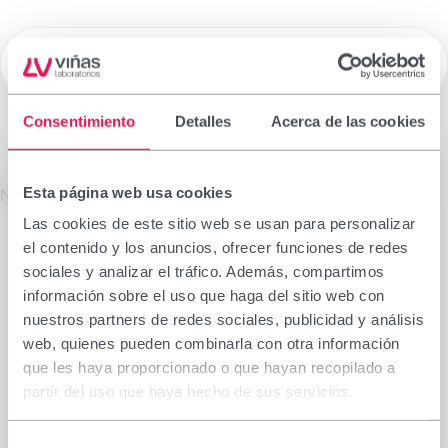
☰
Laboratorios Viñas
Consentimiento
Detalles
Acerca de las cookies
Medicamentos de Prescripción
Esta página web usa cookies
La información que figura en esta sección está
No se encontró el producto solicitado.
dirigida exclusivamente a profesionales sanitarios
Las cookies de este sitio web se usan para personalizar
facultados para prescribir o dispensar
el contenido y los anuncios, ofrecer funciones de redes
medicamentos, por lo que requiere una formación
sociales y analizar el tráfico. Además, compartimos
especializada para su correcta interpretación. En
información sobre el uso que haga del sitio web con
caso de no pertenecer a este colectivo, le rogamos
nuestros partners de redes sociales, publicidad y análisis
se abstenga de continuar.
web, quienes pueden combinarla con otra información
Declaro que soy profesional sanitario con
que les haya proporcionado o que hayan recopilado a
capacidad de prescripción o dispensación en
partir del uso que haya hecho de sus servicios.
España.
Selección