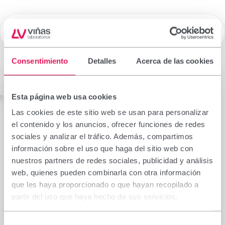
☰
Laboratorios Viñas
Consentimiento
Detalles
Acerca de las cookies
Medicamentos de Prescripción
Esta página web usa cookies
La información que figura en esta sección está
No se encontró el producto solicitado.
dirigida exclusivamente a profesionales sanitarios
Las cookies de este sitio web se usan para personalizar
facultados para prescribir o dispensar
el contenido y los anuncios, ofrecer funciones de redes
medicamentos, por lo que requiere una formación
sociales y analizar el tráfico. Además, compartimos
especializada para su correcta interpretación. En
información sobre el uso que haga del sitio web con
caso de no pertenecer a este colectivo, le rogamos
nuestros partners de redes sociales, publicidad y análisis
se abstenga de continuar.
web, quienes pueden combinarla con otra información
Declaro que soy profesional sanitario con
que les haya proporcionado o que hayan recopilado a
capacidad de prescripción o dispensación en
partir del uso que haya hecho de sus servicios.
España.
Selección