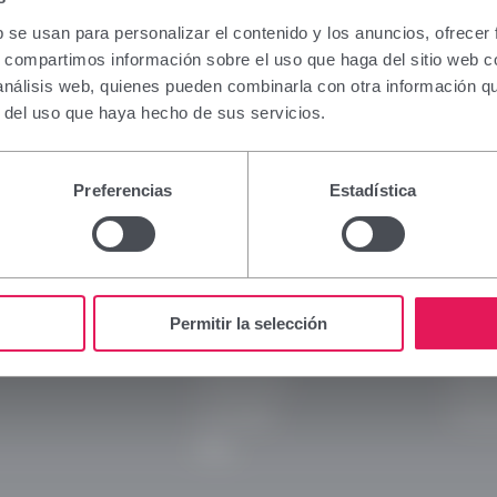
ción que figura en esta sección está dirigida excl
nales sanitarios facultados para prescribir o dispe
b se usan para personalizar el contenido y los anuncios, ofrecer
tos, por lo que requiere una formación especializ
s, compartimos información sobre el uso que haga del sitio web 
a interpretación. En caso de no pertenecer a este col
 análisis web, quienes pueden combinarla con otra información q
se abstenga de continuar.
r del uso que haya hecho de sus servicios.
e soy profesional sanitario con capacidad de presc
ión en España.
Preferencias
Estadística
Viñas
Legal
 y continuar
Rechazar y volver atrás
Empresa
Aviso 
Marcas
Políti
Permitir la selección
Innovación
Polític
Compromiso
Políti
Actualidad
Transp
Blog