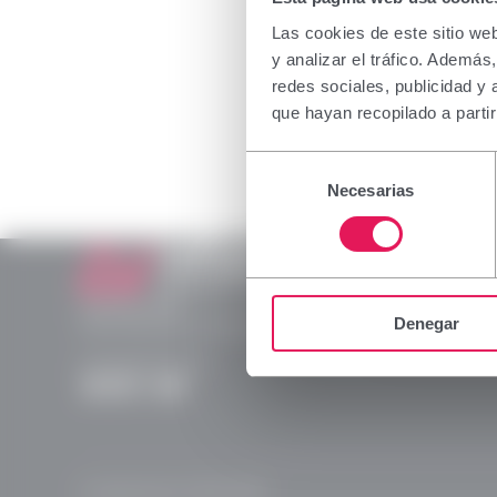
La informa
a profesio
Las cookies de este sitio we
medicamen
y analizar el tráfico. Ademá
su correct
redes sociales, publicidad y
rogamos 
que hayan recopilado a parti
Declaro qu
Selección
dispensac
Necesarias
de
consentimiento
Aceptar
Laboratorios Viñas
Provença, 386
Denegar
08025 Barcelona | España (Spain)
(+34) 932 070 512
Instagram
Linkedln
X
YouTube
© Laboratorios Viñas 2026