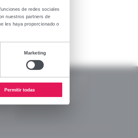
usivamente
nsar
 funciones de redes sociales
ada para
con nuestros partners de
ectivo, le
ue les haya proporcionado o
ripción o
Marketing
RSC
Legal
Memorias RSC
ca de Privacidad
Código Ético
Permitir todas
a de cookies
Canal Ético
ca de RRSS
arencia