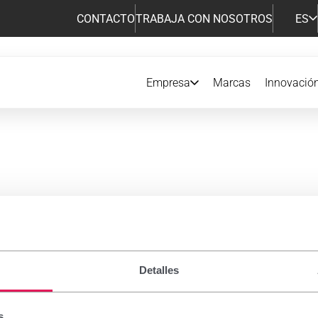
CONTACTO
TRABAJA CON NOSOTROS
ES
Empresa
Marcas
Innovació
amentos de Prescripción
Detalles
s