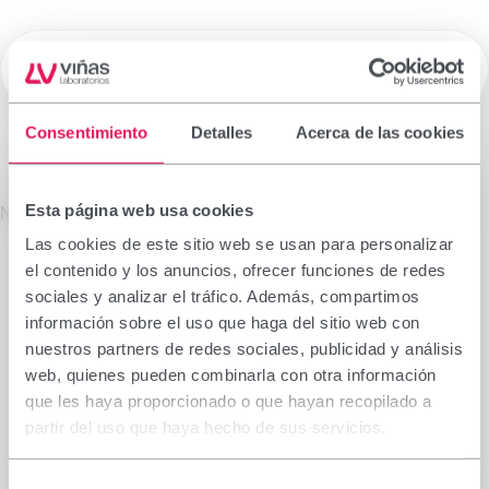
☰
Laboratorios Viñas
Consentimiento
Detalles
Acerca de las cookies
Medicamentos de Prescripción
Esta página web usa cookies
La información que figura en esta sección está
No se encontró el producto solicitado.
dirigida exclusivamente a profesionales sanitarios
Las cookies de este sitio web se usan para personalizar
facultados para prescribir o dispensar
el contenido y los anuncios, ofrecer funciones de redes
medicamentos, por lo que requiere una formación
sociales y analizar el tráfico. Además, compartimos
especializada para su correcta interpretación. En
información sobre el uso que haga del sitio web con
caso de no pertenecer a este colectivo, le rogamos
nuestros partners de redes sociales, publicidad y análisis
se abstenga de continuar.
web, quienes pueden combinarla con otra información
Declaro que soy profesional sanitario con
que les haya proporcionado o que hayan recopilado a
capacidad de prescripción o dispensación en
partir del uso que haya hecho de sus servicios.
España.
Selección