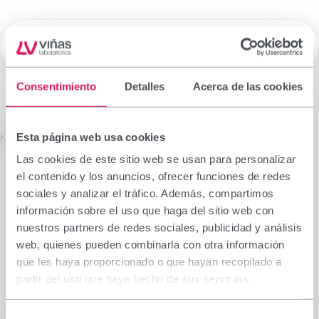
☰
Laboratorios Viñas
Consentimiento
Detalles
Acerca de las cookies
Medicamentos de Prescripción
Esta página web usa cookies
La información que figura en esta sección está
No se encontró el producto solicitado.
dirigida exclusivamente a profesionales sanitarios
Las cookies de este sitio web se usan para personalizar
facultados para prescribir o dispensar
el contenido y los anuncios, ofrecer funciones de redes
medicamentos, por lo que requiere una formación
sociales y analizar el tráfico. Además, compartimos
especializada para su correcta interpretación. En
información sobre el uso que haga del sitio web con
caso de no pertenecer a este colectivo, le rogamos
nuestros partners de redes sociales, publicidad y análisis
se abstenga de continuar.
web, quienes pueden combinarla con otra información
Declaro que soy profesional sanitario con
que les haya proporcionado o que hayan recopilado a
capacidad de prescripción o dispensación en
partir del uso que haya hecho de sus servicios.
España.
Selección