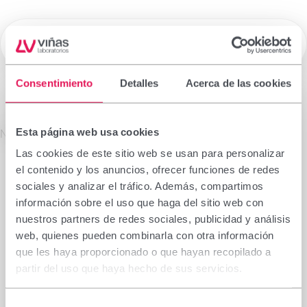
☰
Laboratorios Viñas
Consentimiento
Detalles
Acerca de las cookies
Medicamentos de Prescripción
Esta página web usa cookies
La información que figura en esta sección está
No se encontró el producto solicitado.
dirigida exclusivamente a profesionales sanitarios
Las cookies de este sitio web se usan para personalizar
facultados para prescribir o dispensar
el contenido y los anuncios, ofrecer funciones de redes
medicamentos, por lo que requiere una formación
sociales y analizar el tráfico. Además, compartimos
especializada para su correcta interpretación. En
información sobre el uso que haga del sitio web con
caso de no pertenecer a este colectivo, le rogamos
nuestros partners de redes sociales, publicidad y análisis
se abstenga de continuar.
web, quienes pueden combinarla con otra información
Declaro que soy profesional sanitario con
que les haya proporcionado o que hayan recopilado a
capacidad de prescripción o dispensación en
partir del uso que haya hecho de sus servicios.
España.
Selección