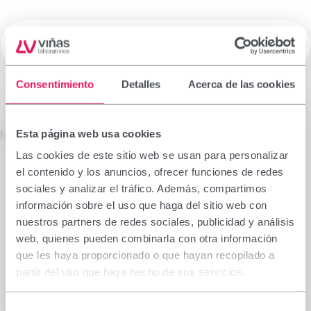
☰
Laboratorios Viñas
Consentimiento
Detalles
Acerca de las cookies
Medicamentos de Prescripción
Esta página web usa cookies
La información que figura en esta sección está
No se encontró el producto solicitado.
dirigida exclusivamente a profesionales sanitarios
Las cookies de este sitio web se usan para personalizar
facultados para prescribir o dispensar
el contenido y los anuncios, ofrecer funciones de redes
medicamentos, por lo que requiere una formación
sociales y analizar el tráfico. Además, compartimos
especializada para su correcta interpretación. En
información sobre el uso que haga del sitio web con
caso de no pertenecer a este colectivo, le rogamos
nuestros partners de redes sociales, publicidad y análisis
se abstenga de continuar.
web, quienes pueden combinarla con otra información
Declaro que soy profesional sanitario con
que les haya proporcionado o que hayan recopilado a
capacidad de prescripción o dispensación en
partir del uso que haya hecho de sus servicios.
España.
Selección