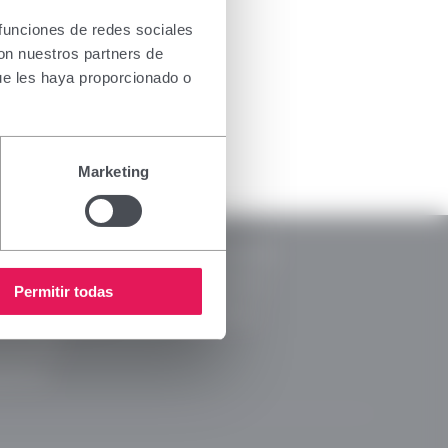
usivamente
nsar
 funciones de redes sociales
ada para
con nuestros partners de
ectivo, le
ue les haya proporcionado o
ripción o
Marketing
RSC
Legal
Memorias RSC
ca de Privacidad
Código Ético
Permitir todas
a de cookies
Canal Ético
ca de RRSS
arencia