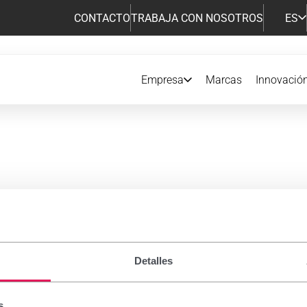
CONTACTO
TRABAJA CON NOSOTROS
ES
Empresa
Marcas
Innovació
amentos de Prescripción
Detalles
s