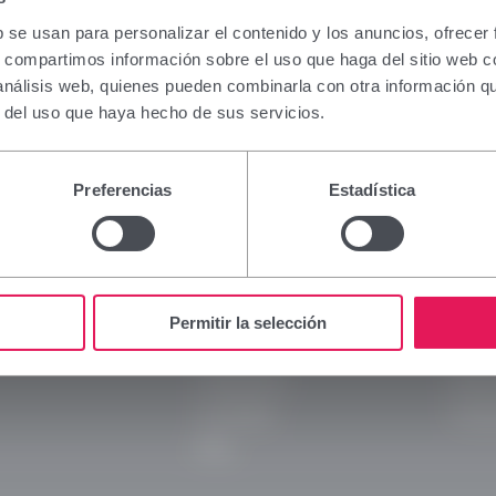
ción que figura en esta sección está dirigida excl
nales sanitarios facultados para prescribir o dispe
b se usan para personalizar el contenido y los anuncios, ofrecer
tos, por lo que requiere una formación especializ
s, compartimos información sobre el uso que haga del sitio web 
a interpretación. En caso de no pertenecer a este col
 análisis web, quienes pueden combinarla con otra información q
se abstenga de continuar.
r del uso que haya hecho de sus servicios.
e soy profesional sanitario con capacidad de presc
ión en España.
Preferencias
Estadística
Viñas
Legal
 y continuar
Rechazar y volver atrás
Empresa
Aviso 
Marcas
Políti
Permitir la selección
Innovación
Polític
Compromiso
Políti
Actualidad
Transp
Blog