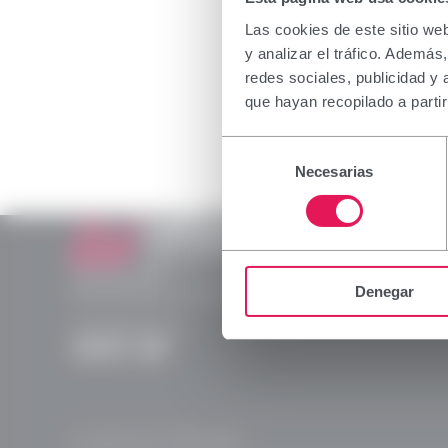
La informa
a profesio
Las cookies de este sitio we
medicamen
y analizar el tráfico. Ademá
su correct
redes sociales, publicidad y
rogamos 
que hayan recopilado a parti
Declaro qu
Selección
dispensac
Necesarias
de
consentimiento
Aceptar
Laboratorios Viñas
Provença, 386
Denegar
08025 Barcelona | España (Spain)
(+34) 932 070 512
Instagram
Linkedln
X
YouTube
© Laboratorios Viñas 2026