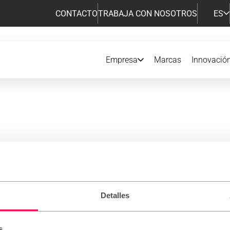
CONTACTO
TRABAJA CON NOSOTROS
ES
Empresa
Marcas
Innovació
amentos de Prescripción
Detalles
s