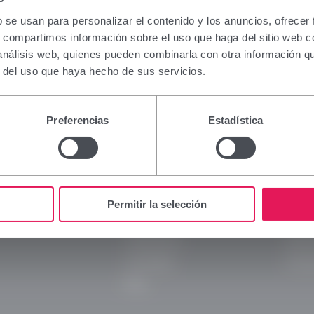
ción que figura en esta sección está dirigida excl
nales sanitarios facultados para prescribir o dispe
b se usan para personalizar el contenido y los anuncios, ofrecer
tos, por lo que requiere una formación especializ
s, compartimos información sobre el uso que haga del sitio web 
a interpretación. En caso de no pertenecer a este col
 análisis web, quienes pueden combinarla con otra información q
se abstenga de continuar.
r del uso que haya hecho de sus servicios.
e soy profesional sanitario con capacidad de presc
ión en España.
Preferencias
Estadística
Viñas
Legal
 y continuar
Rechazar y volver atrás
Empresa
Aviso 
Marcas
Políti
Permitir la selección
Innovación
Polític
Compromiso
Políti
Actualidad
Transp
Blog