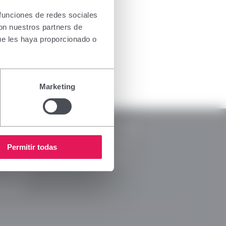
usivamente
nsar
 funciones de redes sociales
ada para
con nuestros partners de
ectivo, le
ue les haya proporcionado o
ripción o
Marketing
RSC
Legal
Memorias RSC
ca de Privacidad
Código Ético
Permitir todas
a de cookies
Canal Ético
ca de RRSS
arencia