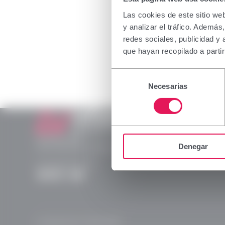
La informa
a profesio
Las cookies de este sitio we
medicamen
y analizar el tráfico. Ademá
su correct
redes sociales, publicidad y
rogamos 
que hayan recopilado a parti
Declaro qu
Selección
dispensac
Necesarias
de
consentimiento
Aceptar
Laboratorios Viñas
Provença, 386
Denegar
08025 Barcelona | España (Spain)
(+34) 932 070 512
Instagram
Linkedln
X
YouTube
© Laboratorios Viñas 2026