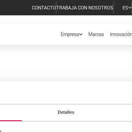
CONTACTO
TRABAJA CON NOSOTROS
ES
Empresa
Marcas
Innovació
amentos de Prescripción
Detalles
s