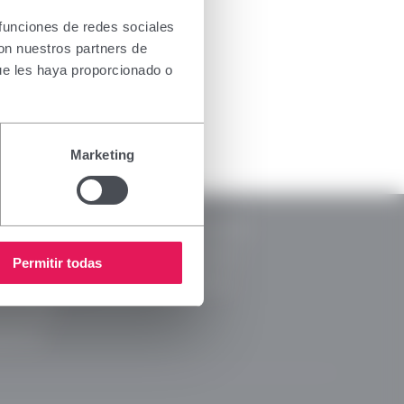
usivamente
nsar
 funciones de redes sociales
ada para
con nuestros partners de
ectivo, le
ue les haya proporcionado o
ripción o
Marketing
RSC
Legal
Memorias RSC
ca de Privacidad
Código Ético
Permitir todas
a de cookies
Canal Ético
ca de RRSS
arencia