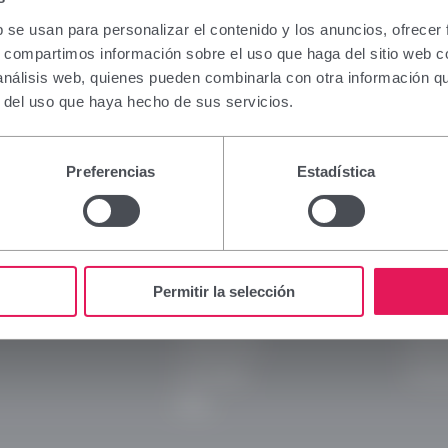
ción que figura en esta sección está dirigida excl
nales sanitarios facultados para prescribir o dispe
b se usan para personalizar el contenido y los anuncios, ofrecer
tos, por lo que requiere una formación especializ
s, compartimos información sobre el uso que haga del sitio web 
a interpretación. En caso de no pertenecer a este col
 análisis web, quienes pueden combinarla con otra información q
se abstenga de continuar.
r del uso que haya hecho de sus servicios.
e soy profesional sanitario con capacidad de presc
ión en España.
Preferencias
Estadística
Viñas
Legal
 y continuar
Rechazar y volver atrás
Empresa
Aviso 
Marcas
Políti
Permitir la selección
Innovación
Polític
Compromiso
Políti
Actualidad
Transp
Blog