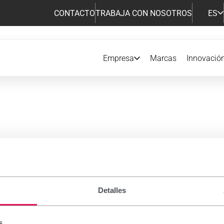
CONTACTO
TRABAJA CON NOSOTROS
ES
Empresa
Marcas
Innovació
amentos de Prescripción
Detalles
s