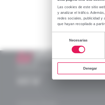
La informa
a profesio
Las cookies de este sitio we
medicamen
y analizar el tráfico. Ademá
su correct
redes sociales, publicidad y
rogamos 
que hayan recopilado a parti
Declaro qu
Selección
dispensac
Necesarias
de
consentimiento
Aceptar
Laboratorios Viñas
Provença, 386
Denegar
08025 Barcelona | España (Spain)
(+34) 932 070 512
Instagram
Linkedln
X
YouTube
© Laboratorios Viñas 2026