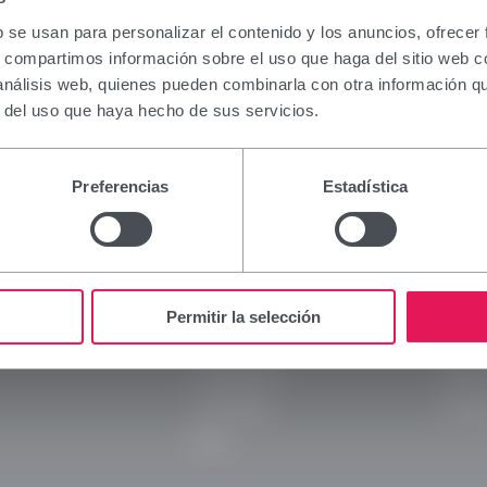
ción que figura en esta sección está dirigida excl
nales sanitarios facultados para prescribir o dispe
b se usan para personalizar el contenido y los anuncios, ofrecer
tos, por lo que requiere una formación especializ
s, compartimos información sobre el uso que haga del sitio web 
a interpretación. En caso de no pertenecer a este col
 análisis web, quienes pueden combinarla con otra información q
se abstenga de continuar.
r del uso que haya hecho de sus servicios.
e soy profesional sanitario con capacidad de presc
ión en España.
Preferencias
Estadística
Viñas
Legal
 y continuar
Rechazar y volver atrás
Empresa
Aviso 
Marcas
Políti
Permitir la selección
Innovación
Polític
Compromiso
Políti
Actualidad
Transp
Blog