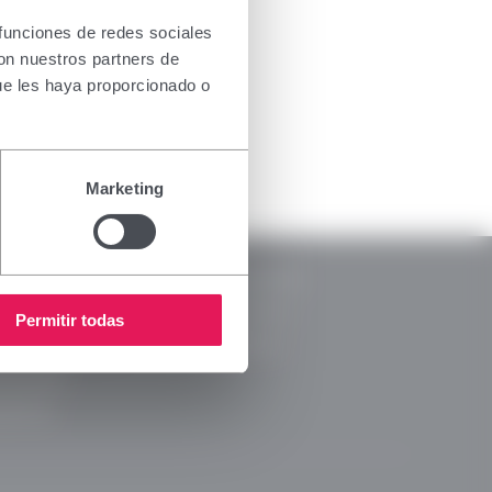
usivamente
nsar
 funciones de redes sociales
ada para
con nuestros partners de
ectivo, le
ue les haya proporcionado o
ripción o
Marketing
RSC
Legal
Memorias RSC
ca de Privacidad
Código Ético
Permitir todas
a de cookies
Canal Ético
ca de RRSS
arencia