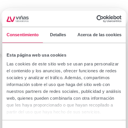
☰
Laboratorios Viñas
Consentimiento
Detalles
Acerca de las cookies
Medicamentos de Prescripción
Esta página web usa cookies
La información que figura en esta sección está
No se encontró el producto solicitado.
dirigida exclusivamente a profesionales sanitarios
Las cookies de este sitio web se usan para personalizar
facultados para prescribir o dispensar
el contenido y los anuncios, ofrecer funciones de redes
medicamentos, por lo que requiere una formación
sociales y analizar el tráfico. Además, compartimos
especializada para su correcta interpretación. En
información sobre el uso que haga del sitio web con
caso de no pertenecer a este colectivo, le rogamos
nuestros partners de redes sociales, publicidad y análisis
se abstenga de continuar.
web, quienes pueden combinarla con otra información
Declaro que soy profesional sanitario con
que les haya proporcionado o que hayan recopilado a
capacidad de prescripción o dispensación en
partir del uso que haya hecho de sus servicios.
España.
Selección