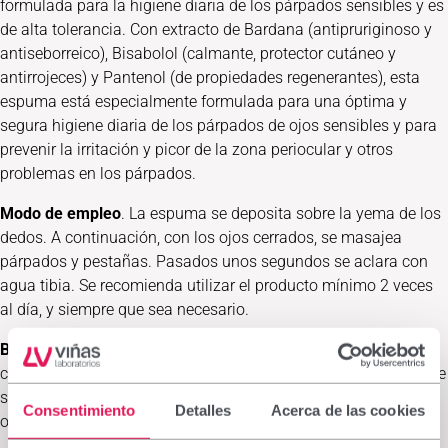
formulada para la higiene diaria de los párpados sensibles y es
de alta tolerancia. Con extracto de Bardana (antipruriginoso y
antiseborreico), Bisabolol (calmante, protector cutáneo y
antirrojeces) y Pantenol (de propiedades regenerantes), esta
espuma está especialmente formulada para una óptima y
segura higiene diaria de los párpados de ojos sensibles y para
prevenir la irritación y picor de la zona periocular y otros
problemas en los párpados.
Modo de empleo
. La espuma se deposita sobre la yema de los
dedos. A continuación, con los ojos cerrados, se masajea
párpados y pestañas. Pasados unos segundos se aclara con
agua tibia. Se recomienda utilizar el producto mínimo 2 veces
al día, y siempre que sea necesario.
Belcils Espuma limpiadora de Laboratorios Viñas
se presenta
con válvula dosificadora para una cómoda y fácil aplicación de
su textura suave. Hipoalergénica, ha sido testada bajo control
Consentimiento
Detalles
Acerca de las cookies
oftalmológico y dermatológico.