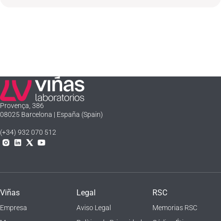
Laboratorios Viñas
Provença, 386
08025 Barcelona | España (Spain)
(+34) 932 070 512
Instagram
Linkedln
X
YouTube
Viñas
Legal
RSC
Empresa
Aviso Legal
Memorias RSC