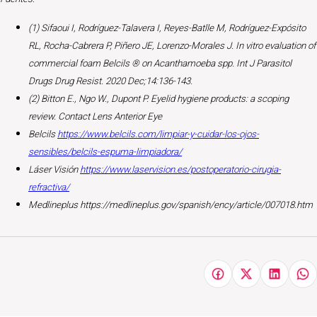
(1)
Sifaoui I, Rodríguez-Talavera I, Reyes-Batlle M, Rodríguez-Expósito
RL, Rocha-Cabrera P, Piñero JE, Lorenzo-Morales J. In vitro evaluation of
commercial foam Belcils ® on Acanthamoeba spp.
Int J Parasitol
Drugs Drug Resist. 2020 Dec;14:136-143.
(2) Bitton E., Ngo W., Dupont P. Eyelid hygiene products: a scoping
review.
Contact Lens Anterior Eye
Belcils
https://www.belcils.com/limpiar-y-cuidar-los-ojos-
sensibles/belcils-espuma-limpiadora/
Láser Visión
https://www.laservision.es/postoperatorio-cirugia-
refractiva/
Medlineplus
https://medlineplus.gov/spanish/ency/article/007018.htm