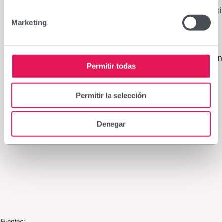
con los ojos cerrados o en una habitación con poca luz; si
se sale a la calle, es importante protegerse con unas
Marketing
gafas de sol homologadas y evitar cualquier posible
golpe o impacto.
Desde el primer día de la cirugía puede lavarse la cara con
Permitir todas
normalidad, haciendo hincapié en el lavado de las
pestañas (ya que se notarán pegajosas debido a los
colirios).
Permitir la selección
Es muy importante no frotarse los ojos y lavarse bien las
manos antes de aplicar los colirios y las gotas.
Denegar
Se debe evitar maquillar los ojos durante los primeros
días.
Fuentes: