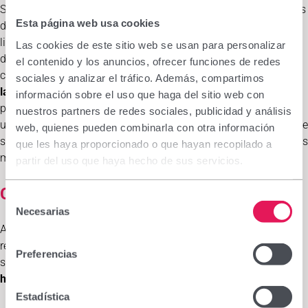
Según el Centro para el Control de Enfermedades, los márgenes
Esta página web usa cookies
de los párpados deben formar parte de la rutina diaria de
limpieza facial; sin embargo, con frecuencia pasan
Las cookies de este sitio web se usan para personalizar
desapercibidos debido a su ubicación. Es necesario crear
el contenido y los anuncios, ofrecer funciones de redes
conciencia sobre el
impacto de la higiene de los párpados en
sociales y analizar el tráfico. Además, compartimos
la salud de la superficie ocular
especialmente entre los
información sobre el uso que haga del sitio web con
pacientes que se hayan sometido a una cirugía ocular y los
nuestros partners de redes sociales, publicidad y análisis
usuarios de lentes de contacto. La educación del paciente sigue
web, quienes pueden combinarla con otra información
siendo un componente esencial de la terapia para conseguir los
que les haya proporcionado o que hayan recopilado a
mejores y más satisfactorios resultados.
partir del uso que haya hecho de sus servicios.
Cuidados tras la cirugía ocular
Selección
Necesarias
de
Aunque tras una cirugía ocular se puede realizar vida
consentimiento
relativamente normal desde el primer día, es recomendable
Preferencias
seguir una serie de
consejos y pautas de mantenimiento e
higiene en los ojos
:
Estadística
El día de la cirugía ocular es aconsejable estar tranquilo,