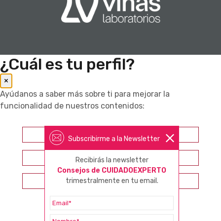
¿Cuál es tu perfil?
×
Ayúdanos a saber más sobre ti para mejorar la
funcionalidad de nuestros contenidos:
Farmacéutico
Subscribirme a la Newsletter
Otros profesionales sanitarios
Recibirás la newsletter
Consejos de CUIDADOEXPERTO
Consumidor
trimestralmente en tu email.