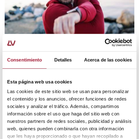
Consentimiento
Detalles
Acerca de las cookies
CUIDADO DE LA PIEL
La aplicación de frío y calor como
Esta página web usa cookies
tratamiento del dolor
Las cookies de este sitio web se usan para personalizar
el contenido y los anuncios, ofrecer funciones de redes
La aplicación de frío y calor es una terapia eficaz en el
tratamiento del dolor. El problema es que muchas veces se
sociales y analizar el tráfico. Además, compartimos
desconoce en qué casos es mejor aplicar uno u otro. Esto
información sobre el uso que haga del sitio web con
dependerá sobre todo del tipo de lesión y la fase en qué se
nuestros partners de redes sociales, publicidad y análisis
encuentre.
web, quienes pueden combinarla con otra información
LEER MÁS
que les haya proporcionado o que hayan recopilado a