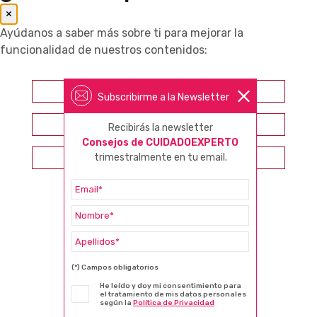
×
Ayúdanos a saber más sobre ti para mejorar la
funcionalidad de nuestros contenidos:
Farmacéutico
Subscribirme a la Newsletter
Otros profesionales sanitarios
Recibirás la newsletter
Consejos de CUIDADOEXPERTO
Consumidor
trimestralmente en tu email.
(*) Campos obligatorios
He leído y doy mi consentimiento para
el tratamiento de mis datos personales
según la
Política de Privacidad