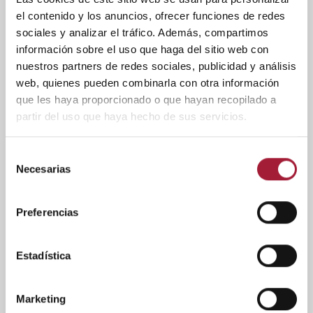
el contenido y los anuncios, ofrecer funciones de redes
sociales y analizar el tráfico. Además, compartimos
información sobre el uso que haga del sitio web con
nuestros partners de redes sociales, publicidad y análisis
web, quienes pueden combinarla con otra información
SALUD BUCODENTAL
que les haya proporcionado o que hayan recopilado a
partir del uso que haya hecho de sus servicios.
5 consejos para prevenir la boca
seca por la noche
Selección
Necesarias
de
Se puede sentir la boca seca por la noche de forma puntual.
consentimiento
Pero cuando es algo que sucede a menudo, es fundamental
investigar la causa que puede estar provocándolo. Además,
Preferencias
existen diferentes medidas para prevenir las molestias que
provoca.
Estadística
LEER MÁS
Marketing