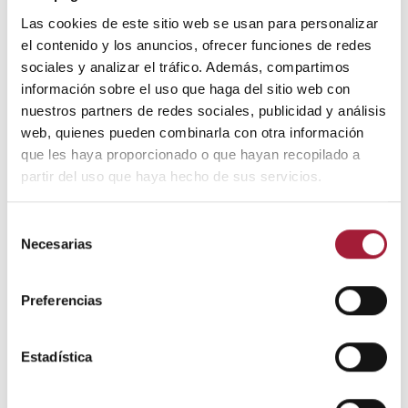
una dieta saludable y variada. No obstante, en los
casos que puedan producirse deficiencias
Las cookies de este sitio web se usan para personalizar
nutricionales, existen complejos minerales y
el contenido y los anuncios, ofrecer funciones de redes
vitamínicos específicamente destinados a mejorar
sociales y analizar el tráfico. Además, compartimos
la vitalidad y el
crecimiento de las uñas
.
información sobre el uso que haga del sitio web con
nuestros partners de redes sociales, publicidad y análisis
Más allá de todos estos
consejos para fortalecer las
web, quienes pueden combinarla con otra información
uñas
, en determinadas circunstancias, será necesario
que les haya proporcionado o que hayan recopilado a
seguir un tratamiento farmacológico prescrito por el
partir del uso que haya hecho de sus servicios.
dermatólogo.
Selección
Autor: Laboratorios Viñas, departamento de
Necesarias
de
formación.
consentimiento
Preferencias
Bibliografía
Estadística
Alomar, A.
Uñas, alteraciones más frecuentes
[en
línea]. Fundación Piel Sana de la Academia
Española de Dermatología y Venereología, 2016.