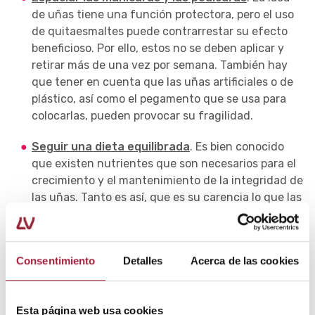
de uñas tiene una función protectora, pero el uso
de quitaesmaltes puede contrarrestar su efecto
beneficioso. Por ello, estos no se deben aplicar y
retirar más de una vez por semana. También hay
que tener en cuenta que las uñas artificiales o de
plástico, así como el pegamento que se usa para
colocarlas, pueden provocar su fragilidad.
Seguir una dieta equilibrada
. Es bien conocido
que existen nutrientes que son necesarios para el
crecimiento y el mantenimiento de la integridad de
las uñas. Tanto es así, que es su carencia lo que las
vuelve quebradizas y sin brillo. Los más
importantes son los aminoácidos precursores de la
queratina ungueal, como la L-cistina y los
Consentimiento
Detalles
Acerca de las cookies
derivados de la gelatina, el zinc, el hierro y el calcio,
así como la D-biotina y la vitamina D. De este modo,
para unas uñas fuertes es fundamental mantener
Esta página web usa cookies