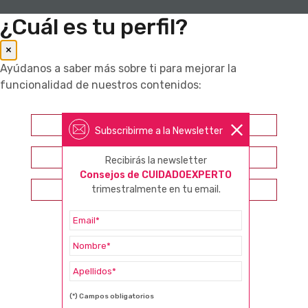
¿Cuál es tu perfil?
×
Ayúdanos a saber más sobre ti para mejorar la
funcionalidad de nuestros contenidos:
Farmacéutico
Subscribirme a la Newsletter
Otros profesionales sanitarios
Recibirás la newsletter
Consejos de CUIDADOEXPERTO
trimestralmente en tu email.
Consumidor
(*) Campos obligatorios