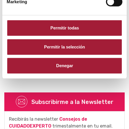
<
https://fundacionpielsana.es/mi-
Marketing
enfermedad/unas-alteraciones-mas-frecuentes
>.
Gaviria, M.E. & Gómez, L.M.
Síndrome de uñas
frágiles
[en línea]. Medicina Cutánea Ibero-Latino-
Permitir todas
Americana, 2015. <
https://www.
medigraphic.com/pdfs/cutanea/
mc-
2016/mc162b.pdf
>
Permitir la selección
Denegar
Compartir:
Subscribirme a la Newsletter
Recibirás la newsletter
Consejos de
CUIDADOEXPERTO
trimestalmente en tu email.