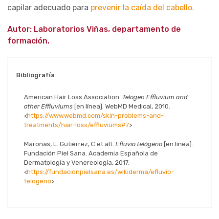
capilar adecuado para
prevenir la caída del cabello.
Autor: Laboratorios Viñas, departamento de
formación.
Bibliografía
American Hair Loss Association.
Telogen Effluvium and
other Effluviums
[en línea]. WebMD Medical, 2010.
<
https://www.webmd.com/skin-problems-and-
treatments/hair-loss/effluviums#7
>
Maroñas, L. Gutiérrez, C et alt.
Efluvio telógeno
[en línea].
Fundación Piel Sana. Academia Española de
Dermatología y Venereología, 2017.
<
https://fundacionpielsana.es/wikiderma/efluvio-
telogeno
>