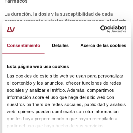
Fármacos
La duración, la dosis y la susceptibilidad de cada
persona respecto a ciertos fármacos pueden interferir
en las fases del ciclo capilar.
Dietas hipocalóricas
Consentimiento
Detalles
Acerca de las cookies
Una dieta baja en calorías (menos de 1000 kcal diarias)
o la malnutrición puede producir una alopecia difusa
Esta página web usa cookies
entre uno y seis meses después de su inicio.
Las cookies de este sitio web se usan para personalizar
Ferropenia
el contenido y los anuncios, ofrecer funciones de redes
sociales y analizar el tráfico. Además, compartimos
La deficiencia de hierro, ciertas vitaminas y
información sobre el uso que haga del sitio web con
oligoelementos también pueden provocar este tipo de
nuestros partners de redes sociales, publicidad y análisis
alopecia. Por tanto, en estos casos, la suplementación
web, quienes pueden combinarla con otra información
con los nutrientes deficitarios también beneficiaria la
que les haya proporcionado o que hayan recopilado a
evolución de la caída del cabello.
partir del uso que haya hecho de sus servicios.