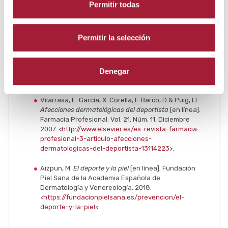
Permitir todas
Autor: Laboratorios Viñas, departamento de
Permitir la selección
formación.
Denegar
Bibliografía
Vilarrasa, E. García, X. Corella, F. Barco, D & Puig, Ll.
Afecciones dermatológicas del deportista
[en línea].
Farmacia Profesional. Vol. 21. Núm, 11. Diciembre
2007. <
http://www.elsevier.es/es-revista-farmacia-
profesional-3-articulo-afecciones-
dermatologicas-del-deportista-13114223
>.
Aizpun, M.
El deporte y la piel
[en línea]. Fundación
Piel Sana de la Academia Española de
Dermatología y Venereología, 2018.
<
https://fundacionpielsana.es/prevencion/el-
deporte-y-la-piel
<.