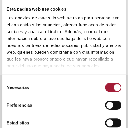
rozaduras en el deporte
Esta página web usa cookies
La fricción constante y repetitiva de la piel durante el ejercicio
Las cookies de este sitio web se usan para personalizar
físico favorece la aparición de rozaduras. Por esta razón,
el contenido y los anuncios, ofrecer funciones de redes
conviene prestar especial atención al cuidado cutáneo de los
sociales y analizar el tráfico. Además, compartimos
deportistas, así como seguir una serie de medidas para
prevenir estas lesiones.
información sobre el uso que haga del sitio web con
nuestros partners de redes sociales, publicidad y análisis
LEER MÁS
web, quienes pueden combinarla con otra información
que les haya proporcionado o que hayan recopilado a
partir del uso que haya hecho de sus servicios.
Selección
Necesarias
de
ENTRADAS MÁS VISTAS
consentimiento
Preferencias
Estadística