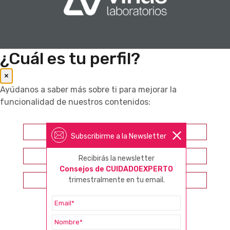
¿Cuál es tu perfil?
×
Ayúdanos a saber más sobre ti para mejorar la
funcionalidad de nuestros contenidos:
Farmacéutico
Subscribirme a la Newsletter
Otros profesionales sanitarios
Recibirás la newsletter
Consejos de CUIDADOEXPERTO
Consumidor
trimestralmente en tu email.