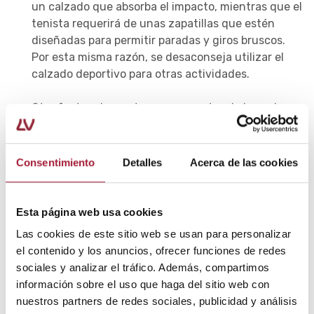
un calzado que absorba el impacto, mientras que el
tenista requerirá de unas zapatillas que estén
diseñadas para permitir paradas y giros bruscos.
Por esta misma razón, se desaconseja utilizar el
calzado deportivo para otras actividades.
Otro factor clave a tener en cuenta a la hora de
elegir unas zapatillas adecuadas
es que estas se
ajusten bien al pie para poder
prevenir las
rozaduras en el deporte
.
Consentimiento
Detalles
Acerca de las cookies
Autor: Laboratorios Viñas, departamento de
formación.
Esta página web usa cookies
Las cookies de este sitio web se usan para personalizar
el contenido y los anuncios, ofrecer funciones de redes
Bibliografía
sociales y analizar el tráfico. Además, compartimos
información sobre el uso que haga del sitio web con
Redacción.
Problemas en los pies: Cómo encontrar
los zapatos adecuados
[en línea]. Northshore
nuestros partners de redes sociales, publicidad y análisis
University Health System, 2017.