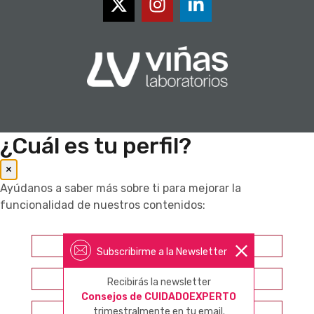
¿Cuál es tu perfil?
×
Ayúdanos a saber más sobre ti para mejorar la
funcionalidad de nuestros contenidos:
Farmacéutico
Subscribirme a la Newsletter
Otros profesionales sanitarios
Recibirás la newsletter
Consejos de CUIDADOEXPERTO
trimestralmente en tu email.
Consumidor