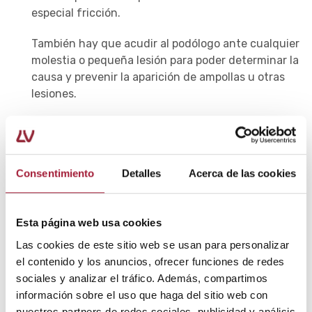
especial fricción.
También hay que acudir al podólogo ante cualquier
molestia o pequeña lesión para poder determinar la
causa y prevenir la aparición de ampollas u otras
lesiones.
Cómo curar las ampollas en los pies
Una vez aparecen las ampollas, es habitual tener la
duda sobre cómo deben curarse.
Consentimiento
Detalles
Acerca de las cookies
Lo cierto es que el
tratamiento para las ampollas
en
los pies puede variar.
Esta página web usa cookies
Las cookies de este sitio web se usan para personalizar
Por lo general, se recomienda no reventar la vesícula,
el contenido y los anuncios, ofrecer funciones de redes
sino dejarla al aire libre siempre que sea posible,
sociales y analizar el tráfico. Además, compartimos
cubrirla con un apósito o gasa para evitar la fricción
información sobre el uso que haga del sitio web con
cuando se utilizan zapatos y esperar a que se resuelva
nuestros partners de redes sociales, publicidad y análisis