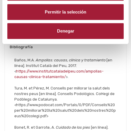
todo si se ulceran o infectan.
Permitir la selección
Autor: Laboratorios Viñas, departamento de
formación.
Denegar
Bibliografía
Baños, M.A.
Ampollas: causas, clínica y tratamiento
[en
línea]. Institut Català del Peu, 2017.
<
https://www.institutcataladelpeu.com/ampollas-
causas-clinica-tratamiento/
>.
Tura, M. et Pérez, M. Consells per millorar la salut dels
nostres peus [en línea]. Consells Podológics. Col·legi de
Podòlegs de Catalunya.
<https://www.podocat.com/Portals/0/PDF/Consells%20
per%20millorar%20la%20salut%20dels%20nostres%20p
eus%20colegi.pdf>
Bonet, R. et Garrote, A.
Cuidado de los pies
[en línea].