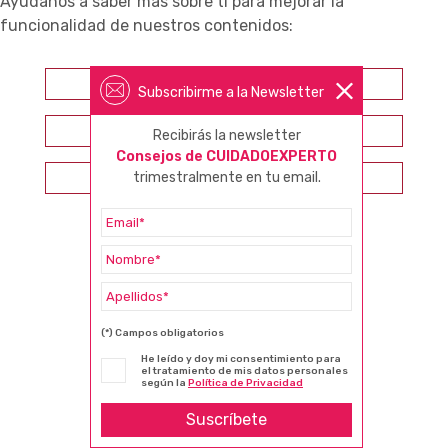
Ayúdanos a saber más sobre ti para mejorar la
funcionalidad de nuestros contenidos:
Farmacéutico
Subscribirme a la Newsletter
Otros profesionales sanitarios
Recibirás la newsletter
Consejos de CUIDADOEXPERTO
Consumidor
trimestralmente en tu email.
(*) Campos obligatorios
He leído y doy mi consentimiento para
el tratamiento de mis datos personales
según la
Política de Privacidad
Suscríbete