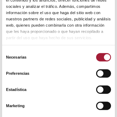
el contenido y los anuncios, ofrecer funciones de redes
cuidar una cicatriz
, cabe insistir en que la marca final
sociales y analizar el tráfico. Además, compartimos
dependerá también de otros factores como la
información sobre el uso que haga del sitio web con
genética, la edad, la localización, el tamaño y la
nuestros partners de redes sociales, publicidad y análisis
profundidad de la herida, así como su antigüedad.
web, quienes pueden combinarla con otra información
que les haya proporcionado o que hayan recopilado a
partir del uso que haya hecho de sus servicios.
Selección
Necesarias
de
consentimiento
Preferencias
Estadística
Marketing