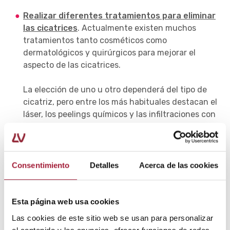
Realizar diferentes tratamientos para eliminar
las cicatrices
. Actualmente existen muchos
tratamientos tanto cosméticos como
dermatológicos y quirúrgicos para mejorar el
aspecto de las cicatrices.
La elección de uno u otro dependerá del tipo de
cicatriz, pero entre los más habituales destacan el
láser, los peelings químicos y las infiltraciones con
materiales de relleno o plasma rico en plaquetas
(PRP).
En ciertos casos se puede incluso aconsejar
Consentimiento
Detalles
Acerca de las cookies
extirpar la cicatriz por completo mediante cirugía y
cerrar de nuevo la herida para conseguir una
cicatriz más estética.
Esta página web usa cookies
Las cookies de este sitio web se usan para personalizar
A pesar de seguir estas recomendaciones sobre
cómo