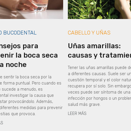
D BUCODENTAL
CABELLO Y UÑAS
nsejos para
Uñas amarillas:
enir la boca seca
causas y tratamie
la noche
Tener las uñas amarillas puede 
a diferentes causas. Suele ser u
 sentir la boca seca por la
cuestión temporal y el color natu
e forma puntual. Pero cuando es
recupera por sí solo. Sin embargo
e sucede a menudo, es
veces puede ser síntoma de una
ntal investigar la causa que
infección por hongos o un probl
star provocándolo. Además,
salud más grave.
 diferentes medidas para prevenir
LEER MÁS
estias que provoca.
ÁS