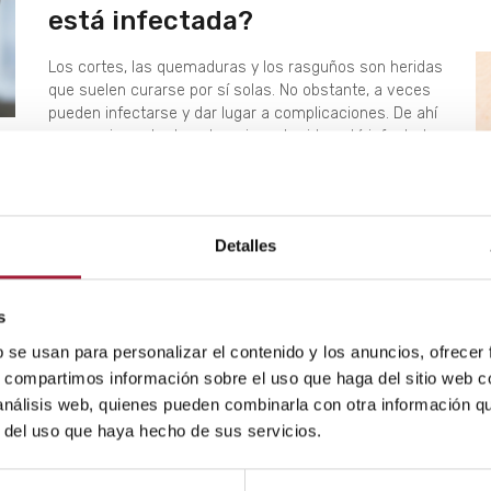
está infectada?
Los cortes, las quemaduras y los rasguños son heridas
que suelen curarse por sí solas. No obstante, a veces
pueden infectarse y dar lugar a complicaciones. De ahí
que sea importante saber si una herida está infectada
y cuáles son los pasos a seguir en caso de que así
sea.
LEER MÁS
Detalles
uy
s
b se usan para personalizar el contenido y los anuncios, ofrecer
s, compartimos información sobre el uso que haga del sitio web 
ir
 análisis web, quienes pueden combinarla con otra información q
r del uso que haya hecho de sus servicios.