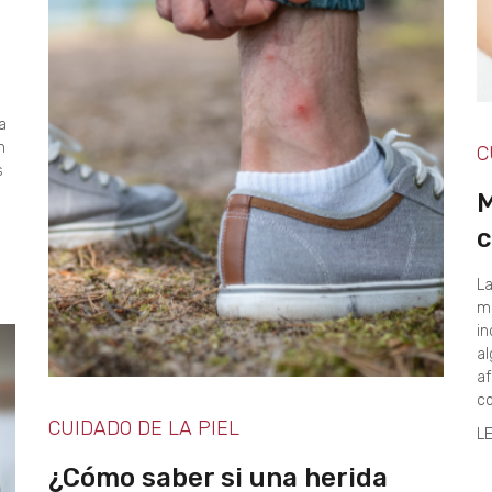
a
n
C
s
M
c
La
mú
in
al
af
co
CUIDADO DE LA PIEL
L
¿Cómo saber si una herida