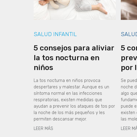
SALUD INFANTIL
SALU
5 consejos para aliviar
5 co
la tos nocturna en
prev
niños
por 
La tos nocturna en niños provoca
Se puede
despertares y malestar. Aunque es un
noche d
síntoma normal en las infecciones
algo qu
respiratorias, existen medidas que
fundame
ayudan a prevenir los ataques de tos por
puede e
la noche de los más pequeños y les
existen
permiten descansar mejor.
las mol
LEER MÁS
LEER M