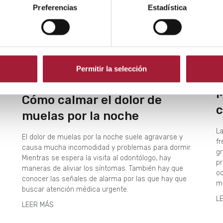
Preferencias
Estadística
Permitir la selección
C
SALUD BUCODENTAL
M
Cómo calmar el dolor de
c
muelas por la noche
La
El dolor de muelas por la noche suele agravarse y
fr
causa mucha incomodidad y problemas para dormir.
gr
Mientras se espera la visita al odontólogo, hay
pr
maneras de aliviar los síntomas. También hay que
oc
conocer las señales de alarma por las que hay que
m
buscar atención médica urgente.
L
LEER MÁS