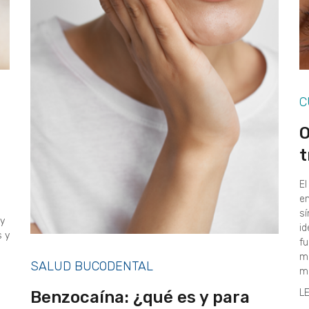
C
O
t
El
em
sí
 y
id
s y
fu
me
SALUD BUCODENTAL
ma
L
Benzocaína: ¿qué es y para