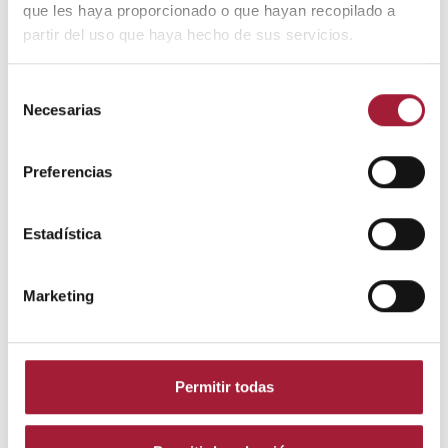
que les haya proporcionado o que hayan recopilado a
partir del uso que haya hecho de sus servicios.
·
Incrementar el consumo de vitamina E
.
Diferentes estudios demostraron un posible efecto
beneficioso de la vitamina E para el
dolor de
Selección
mamas antes de la regla
.
Necesarias
de
consentimiento
En uno de ellos, los síntomas de mastodinia
Preferencias
mejoraron tras tomar 200 unidades
internacionales de vitamina E durante 2 meses.
Estadística
Son alimentos ricos en vitamina E los aceites
vegetales, las nueces, las semillas y las hortalizas
de hoja verde.
Marketing
·
Iniciar terapias de relajación
. La
ansiedad y el
dolor de mamas
pueden formar un círculo vicioso
difícil de romper. Los estados de estrés se han
Permitir todas
relacionado con un empeoramiento de la
mastodinia, y una tensión mamaria severa puede