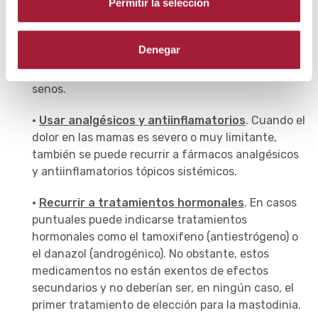
Permitir la selección
generar a su vez mayor ansiedad.
Por ello, todas aquellas medidas que ayuden a una
Denegar
mejor gestión del estrés y las alteraciones del
estado de ánimo serán beneficiosas para el dolor de
senos.
·
Usar analgésicos y antiinflamatorios
. Cuando el
dolor en las mamas es severo o muy limitante,
también se puede recurrir a fármacos analgésicos
y antiinflamatorios tópicos sistémicos.
·
Recurrir a tratamientos hormonales
. En casos
puntuales puede indicarse tratamientos
hormonales como el tamoxifeno (antiestrógeno) o
el danazol (androgénico). No obstante, estos
medicamentos no están exentos de efectos
secundarios y no deberían ser, en ningún caso, el
primer tratamiento de elección para la mastodinia.