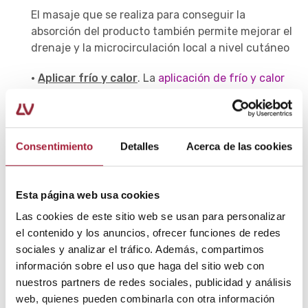
El masaje que se realiza para conseguir la
absorción del producto también permite mejorar el
drenaje y la microcirculación local a nivel cutáneo
·
Aplicar frío y calor
. La
aplicación de frío y calor
para el dolor
de mamas, al tener efectos
antiinflamatorios y descongestionantes, también
puede tener efectividad en episodios agudos como
coadyuvante.
Consentimiento
Detalles
Acerca de las cookies
·
Recurrir a la fitoterapia
. Los suplementos de
aceite de onagra pueden cambiar el equilibrio de
Esta página web usa cookies
ácidos grasos de las células, lo cual podría reducir
Las cookies de este sitio web se usan para personalizar
el dolor en las mamas.
el contenido y los anuncios, ofrecer funciones de redes
sociales y analizar el tráfico. Además, compartimos
También el extracto de Sauzgatillo (
Vitex agnus
información sobre el uso que haga del sitio web con
castus
) se emplea habitualmente cuando la
nuestros partners de redes sociales, publicidad y análisis
mastodinia se asocia a alteraciones hormonales en
web, quienes pueden combinarla con otra información
la mujer.