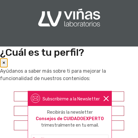
¿Cuál es tu perfil?
×
Ayúdanos a saber más sobre ti para mejorar la
funcionalidad de nuestros contenidos:
Farmacéutico
Subscribirme a la Newsletter
Otros profesionales sanitarios
Recibirás la newsletter
Consejos de CUIDADOEXPERTO
trimestralmente en tu email.
Consumidor