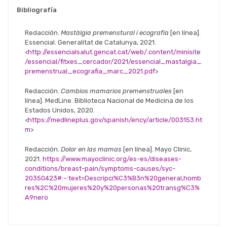
Bibliografía
Redacción.
Mastàlgia premenstural i ecografía
[en línea].
Essencial. Generalitat de Catalunya, 2021.
<
http://essencialsalut.gencat.cat/web/.content/minisite
/essencial/fitxes_cercador/2021/essencial_mastalgia_
premenstrual_ecografia_marc_2021.pdf
>
Redacción.
Cambios mamarios premenstruales
[en
línea]. MedLine. Biblioteca Nacional de Medicina de los
Estados Unidos, 2020.
<
https://medlineplus.gov/spanish/ency/article/003153.ht
m
>
Redacción.
Dolor en las mamas
[en línea]. Mayo Clinic,
2021.
https://www.mayoclinic.org/es-es/diseases-
conditions/breast-pain/symptoms-causes/syc-
20350423#:~:text=Descripci%C3%B3n%20general,homb
res%2C%20mujeres%20y%20personas%20transg%C3%
A9nero