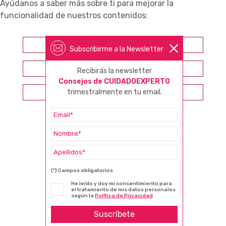
Ayúdanos a saber más sobre ti para mejorar la
funcionalidad de nuestros contenidos:
Farmacéutico
Subscribirme a la Newsletter
Otros profesionales sanitarios
Recibirás la newsletter
Consejos de CUIDADOEXPERTO
trimestralmente en tu email.
Consumidor
(*) Campos obligatorios
He leído y doy mi consentimiento para
el tratamiento de mis datos personales
según la
Política de Privacidad
Suscríbete