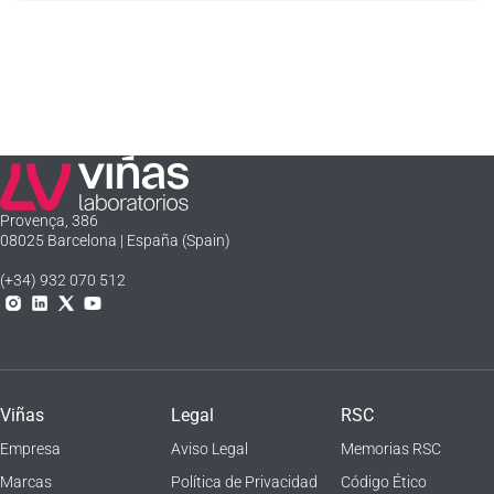
Laboratorios Viñas
Provença, 386
08025 Barcelona | España (Spain)
(+34) 932 070 512
Instagram
Linkedln
X
YouTube
Viñas
Legal
RSC
Empresa
Aviso Legal
Memorias RSC
Marcas
Política de Privacidad
Código Ético