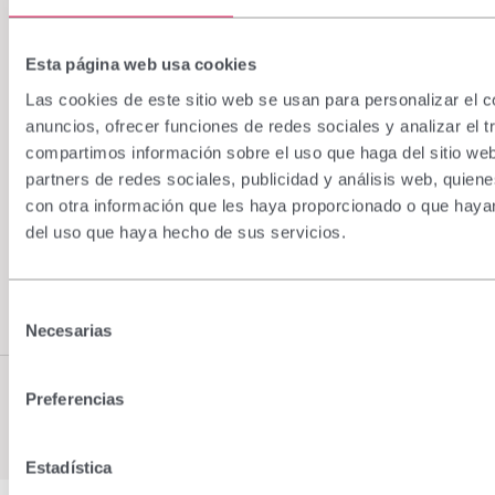
management of iron deficiency and anemia in inflammatory bowel
diseases.
Inflamm Bowel Dis. 2007;13(12):1545-53.
(4)
Bitzer J, Sultan C, Creatsas G, Palacios S. Gynecological care in
Esta página web usa cookies
young women: a high-risk period of life. Gynecol Endocrinol.
Las cookies de este sitio web se usan para personalizar el c
2014;30(8):542-548. doi:10.3109/09513590.2014.917293.
anuncios, ofrecer funciones de redes sociales y analizar el t
(5)
https://www.elsevier.es/es-revista-atencion-primaria-27-articulo-
compartimos información sobre el uso que haga del sitio we
comentario-necesidades-hierro-adolescentes-
partners de redes sociales, publicidad y análisis web, quie
13026237#:~:text=Las%20recomendaciones%20de%20ingesta%20de,
con otra información que les haya proporcionado o que hayan
(6)
“Sucrosomial® Iron: An Updated Review of Its Clinical Efficacy for
del uso que haya hecho de sus servicios.
the Treatment of Iron Deficiency” Review Susana Gómez-Ramírez, Elisa
Brilli, Germano Tarantino and Manuel Muñoz. Pharmaceuticals 2023, 16,
847.https://doi.org/10.3390/ph1606084.
Selección
Necesarias
de
consentimiento
Preferencias
Estadística