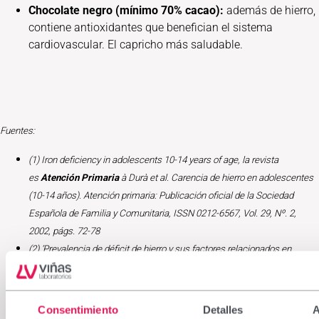
Chocolate negro (mínimo 70% cacao):
además de hierro,
contiene antioxidantes que benefician el sistema
cardiovascular. El capricho más saludable.
Fuentes:
(1) Iron deficiency in adolescents 10-14 years of age, la revista
es
Atención Primaria
à Durà et al. Carencia de hierro en adolescentes
(10-14 años). Atención primaria: Publicación oficial de la Sociedad
Española de Familia y Comunitaria, ISSN 0212-6567, Vol. 29, Nº. 2,
2002, págs. 72-78
(2) ‘Prevalencia de déficit de hierro y sus factores relacionados en
adolescentes sanos’, Tesifón Parrón Carreño, del Departamento de
Enfermería, Fisioterapia y Medicina de la Universidad de Almería.
(3)Gasche C, Berstad A, Befrits R, et al. Guidelines on the diagnosis and
Consentimiento
Detalles
A