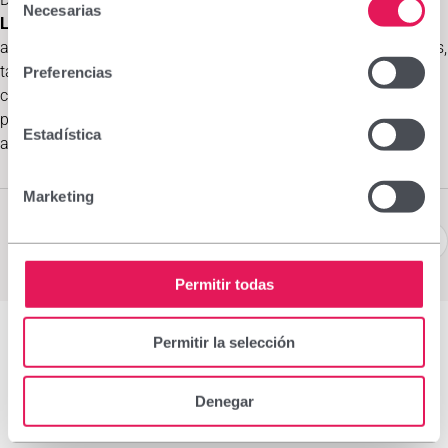
Necesarias
de
Laboratorios Viñas
sigue dedicado esfuerzos y recursos para
consentimiento
apoyar la formación del colectivo farmacéutico a varios niveles,
también desde el punto de vista científico. Compartir
Preferencias
conocimiento para actualizar y robustecer la formación de los
profesionales de la salud ha sido y seguirá siendo una de sus
Estadística
aportaciones.
Marketing
Permitir todas
Permitir la selección
Denegar