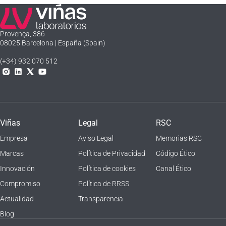
Laboratorios Viñas
Provença, 386
08025 Barcelona | España (Spain)
(+34) 932 070 512
Instagram
Linkedln
X
YouTube
Viñas
Legal
RSC
Empresa
Aviso Legal
Memorias RSC
Marcas
Política de Privacidad
Código Ético
Innovación
Política de cookies
Canal Ético
Compromiso
Política de RRSS
Actualidad
Transparencia
Blog