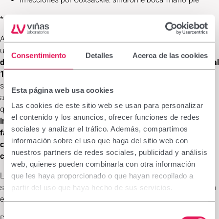
* Infecciones por retrovirus: VIH y coronavirus SARS-CoV-2.
Asimismo, dentro de los tratamientos dermatológicos, se hará
un recordatorio de
principios activos útiles para este tipo de
Consentimiento
Detalles
Acerca de las cookies
dolencias
como: la
solución cutánea de hidróxido de potasio al
10%
, el
ácido salicílico al 25%, el agua de tres sulfatos
, una
solución antiexudativa, astringente y coadyuvante
Esta página web usa cookies
antiséptica utilizada en muchas patologías víricas de la piel
Las cookies de este sitio web se usan para personalizar
que pueden causar lesiones cutáneas exudativas,
o de las
el contenido y los anuncios, ofrecer funciones de redes
innovaciones en los tratamientos de recomendación
sociales y analizar el tráfico. Además, compartimos
farmacéutica como los nuevos parches de liberación
información sobre el uso que haga del sitio web con
controlada de ácido salicílico (15%) para el tratamiento y
nuestros partners de redes sociales, publicidad y análisis
curación de las verrugas vulgares y plantares.
web, quienes pueden combinarla con otra información
La inscripción está abierta, se dispone de 100 plazas en total y
que les haya proporcionado o que hayan recopilado a
se puede formalizar hasta el inicio del curso en
este enlace
,
en
partir del uso que haya hecho de sus servicios.
el que se recoge toda la información relevante de este curso.
Selección
Del mismo modo que ha venido haciendo desde hace años,