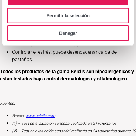
de las máscaras resistentes al agua.
Evitar usar el rizador de pestañas a diario y no apretar
mucho o las pestañas se debilitarán.
Permitir la selección
Protegerlas del sol con gafas destinadas para tal fin,
incluso en invierno.
Denegar
Cuidar la alimentación con una dieta rica en frutas y
verduras, grasas saludables y proteínas.
Controlar el estrés, puede desencadenar caída de
pestañas.
Todos los productos de la gama Belcils son hipoalergénicos y
están testados bajo control dermatológico y oftalmológico.
Fuentes:
Belcils:
www.belcils.com
(
1) – Test de evaluación sensorial realizado en 21 voluntarios.
(2) – Test de evaluación sensorial realizado en 24 voluntarios durante 15