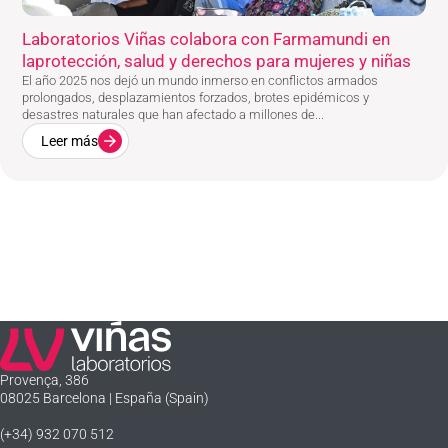
Laboratorios Viñas colabora con Farmamundi en
laprotección, salud y derechos para mujeres y niñas
El año 2025 nos dejó un mundo inmerso en conflictos armados
prolongados, desplazamientos forzados, brotes epidémicos y
desastres naturales que han afectado a millones de...
Leer más
Laboratorios Viñas
Provença, 386
08025 Barcelona | España (Spain)
(+34) 932 070 512