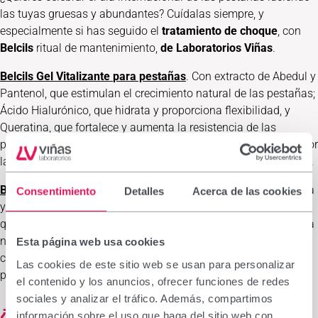
las tuyas gruesas y abundantes? Cuídalas siempre, y
especialmente si has seguido el
tratamiento de choque
, con
Belcils
ritual de mantenimiento,
de Laboratorios Viñas
.
Belcils Gel
Vitalizante
para pestañas
. Con extracto de Abedul y
Pantenol, que estimulan el crecimiento natural de las pestañas;
Ácido Hialurónico, que hidrata y proporciona flexibilidad, y
Queratina, que fortalece y aumenta la resistencia de las
pestañas. Su fórmula ligera e incolora se aplica diariamente por
las mañanas con el cepillo sobre las pestañas limpias y secas.
Belcils Crema Vitalizante para pestañas
. Con Aceite de Jojoba
Consentimiento
Detalles
Acerca de las cookies
y Ricino, que nutre las pestañas de forma natural, y Pantenol,
que las engrosa, aporta brillo y protege su color. Se aplica cada
noche, antes de acostarse, con el ojo cerrado, una pequeña
Esta página web usa cookies
cantidad de crema con la yema de los dedos sobre las
Las cookies de este sitio web se usan para personalizar
pestañas limpias y secas hasta dejarlas bien impregnadas.
el contenido y los anuncios, ofrecer funciones de redes
sociales y analizar el tráfico. Además, compartimos
¿Sabías que el día internacional de las
información sobre el uso que haga del sitio web con