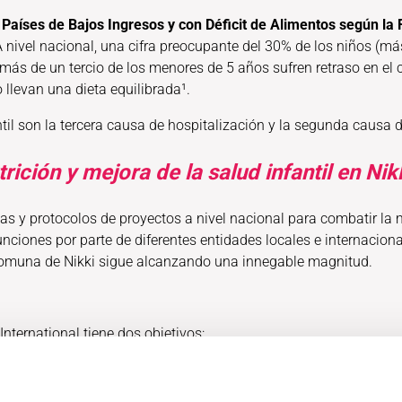
 Países de Bajos Ingresos y con Déficit de Alimentos según la
 A nivel nacional, una cifra preocupante del 30% de los niños (m
, más de un tercio de los menores de 5 años sufren retraso en el
llevan una dieta equilibrada¹.
til son la tercera causa de hospitalización y la segunda causa 
ición y mejora de la salud infantil en Nik
s y protocolos de proyectos a nivel nacional para combatir la ma
funciones por parte de diferentes entidades locales e internaci
 Comuna de Nikki sigue alcanzando una innegable magnitud.
International tiene dos objetivos:
nal de los niños de las zonas rurales de la comuna de Nikki a tr