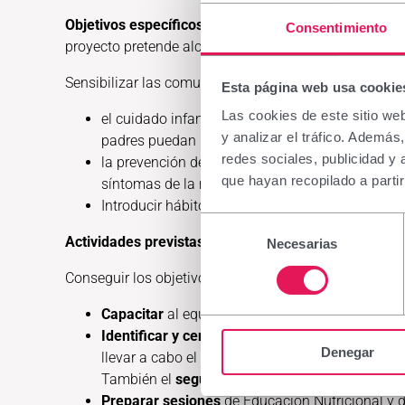
Objetivos específicos
: reducir en un 10% los casos d
Consentimiento
proyecto pretende alcanzar los siguientes resultados:
Sensibilizar las comunidades objetivo e involucrarlas
Esta página web usa cookie
Las cookies de este sitio we
el cuidado infantil, mediante el apoyo y segui
y analizar el tráfico. Ademá
padres puedan monitorear la salud de sus hijo
redes sociales, publicidad y
la prevención de la malnutrición a través de la
que hayan recopilado a parti
síntomas de la malnutrición, normas de higiene
Introducir hábitos de consumo saludables en lo
Selección
Actividades previstas
Necesarias
de
consentimiento
Conseguir los objetivos es la máxima prioridad de est
Capacitar
al equipo de trabajo dando formación 
Identificar y censar
los casos de malnutrición y
Denegar
llevar a cabo el cribado de niños hasta 5 años c
También el
seguimiento
de los casos de malnu
Preparar sesiones
de Educación Nutricional y d