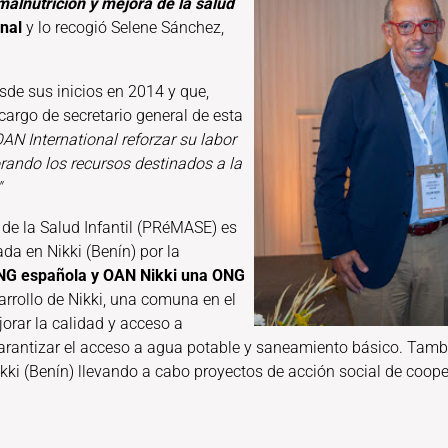
malnutrición y mejora de la salud
nal
y lo recogió Selene Sánchez,
esde sus inicios en 2014 y que,
argo de secretario general de esta
AN International reforzar su labor
rando los recursos destinados a la
"
 de la Salud Infantil (PRéMASE) es
da en Nikki (Benín) por la
ONG española y OAN Nikki una ONG
arrollo de Nikki, una comuna en el
jorar la calidad y acceso a
 garantizar el acceso a agua potable y saneamiento básico. Tamb
ki (Benín) llevando a cabo proyectos de acción social de coope