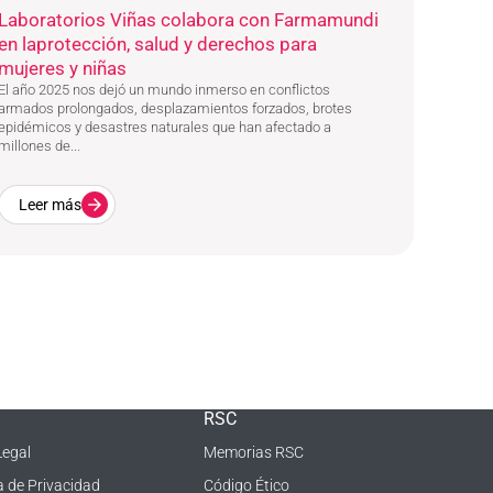
Laboratorios Viñas colabora con Farmamundi
en laprotección, salud y derechos para
mujeres y niñas
El año 2025 nos dejó un mundo inmerso en conflictos
armados prolongados, desplazamientos forzados, brotes
epidémicos y desastres naturales que han afectado a
millones de...
Leer más
RSC
Legal
Memorias RSC
ca de Privacidad
Código Ético