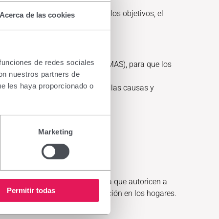
 pueblos de Nikki. Para lograr los objetivos, el
Acerca de las cookies
 funciones de redes sociales
aguda moderada (MAM) o severa (MAS), para que los
con nuestros partners de
ue les haya proporcionado o
bre salud y, en particular sobre las causas y
 de cocina.
Marketing
:
de Enfermería de Cantabria.
e cada pueblo y a los padres para que autoricen a
Permitir todas
re el estado de salud y alimentación en los hogares.