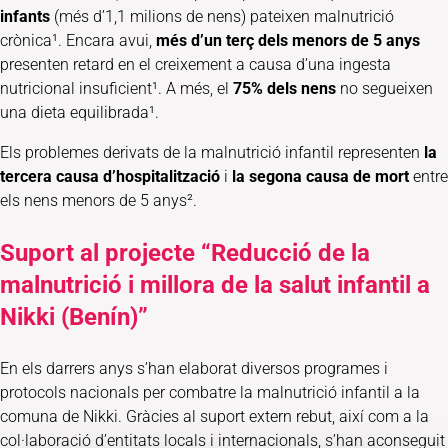
infants
(més d’1,1 milions de nens) pateixen malnutrició
crònica¹. Encara avui,
més d’un terç dels menors de 5 anys
presenten retard en el creixement a causa d’una ingesta
nutricional insuficient¹. A més, el
75% dels nens
no segueixen
una dieta equilibrada¹.
Els problemes derivats de la malnutrició infantil representen
la
tercera causa d’hospitalització
i
la segona causa de mort
entre
els nens menors de 5 anys².
Suport al projecte “Reducció de la
malnutrició i millora de la salut infantil a
Nikki (Benín)”
En els darrers anys s’han elaborat diversos programes i
protocols nacionals per combatre la malnutrició infantil a la
comuna de Nikki. Gràcies al suport extern rebut, així com a la
col·laboració d’entitats locals i internacionals, s’han aconseguit