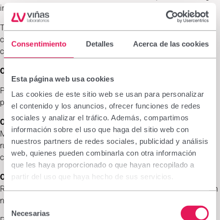
importants avenços.
Tanmateix, el problema de la malnutrició infantil a Nikki
continua tenint una magnitud notable i requereix una acció
Consentimiento
Detalles
Acerca de las cookies
continuada.
Objectius del projecte
Esta página web usa cookies
Per pal·liar aquesta situació, el projecte d’OAN International es
Las cookies de este sitio web se usan para personalizar
planteja dos objectius principals:
el contenido y los anuncios, ofrecer funciones de redes
sociales y analizar el tráfico. Además, compartimos
Objectiu general:
información sobre el uso que haga del sitio web con
Millorar l’estat nutricional i de salut dels infants de les zones
nuestros partners de redes sociales, publicidad y análisis
rurals de la comuna de Nikki mitjançant el reforç de les
web, quienes pueden combinarla con otra información
capacitats familiars i comunitàries.
que les haya proporcionado o que hayan recopilado a
Objectius específics:
partir del uso que haya hecho de sus servicios.
Reduir en un
10% els casos de malnutrició greu i moderada
en
nens i nenes de 6 a 59 mesos dels pobles de Nikki.
Selección
Necesarias
de