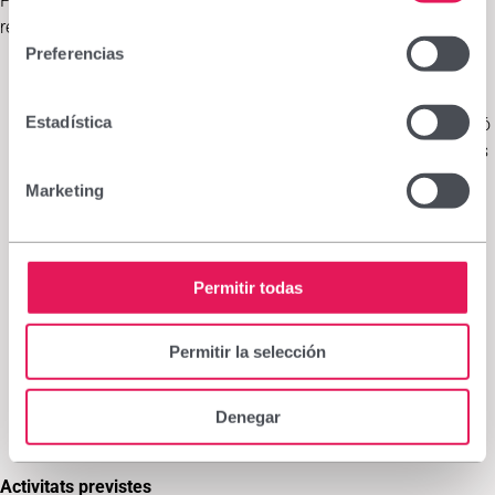
Per aconseguir-ho, el projecte busca assolir els següents
consentimiento
resultats:
Preferencias
Sensibilitzar les comunitats
i implicar-les en:
La
cura infantil
, mitjançant el suport i seguiment
Estadística
individualitzat dels infants que pateixen malnutrició
aguda moderada (MAM) o severa (MAS), perquè els
pares puguin monitorar la salut dels seus fills i
Marketing
saber com actuar.
La
prevenció de la malnutrició
, fomentant la
corresponsabilitat i la formació en salut,
especialment sobre les causes i símptomes de la
Permitir todas
malnutrició, les normes d’higiene i les bones
pràctiques en la conservació i consum d’aigua
Permitir la selección
potable.
La
introducció d’hàbits alimentaris saludables
en
les llars a través d’educació nutricional i
Denegar
demostracions culinàries.
Activitats previstes