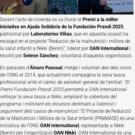
Durant l’acte de cloenda es va lliurar el
Premi a la millor
iniciativa en Ajuda Solidària de la Fundación Prandi 2025
,
patrocinat per
Laboratorios Viñas
, que en aquesta ocasió ha
recaigut en el projecte “Reducció de la malnutrició i millora de
la salut infantil a Nikki (Benín)”, liderat per
OAN International
i
recollit per
Selene Sánchez
, voluntària d’aquesta organització.
En paraules d’
Álvaro Pascual
, metge i voluntari des dels inicis
de l’ONG el 2014, que actualment compagina la seva tasca
professional amb el càrrec de secretari general de l’entitat:
“El
Premi Fundación Prandi 2025 permetrà a OAN International
reforçar la seva tasca a Nikki, ampliant la cobertura del
programa i millorant els recursos destinats a l’atenció i
seguiment dels casos de malnutrició.”
El Projecte de Reducció
de la Malnutrició i Millora de la Salut Infantil (PRéMASE) és una
iniciativa de l’ONG
OAN International
, representada a Nikki
(Benín) per l’organització
OAN Nikki
. OAN International és una