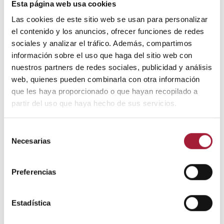
realizar estiramientos para mejorar la
Esta página web usa cookies
flexibilidad de todas estas estructuras es una
Las cookies de este sitio web se usan para personalizar
buena estrategia para prevenir la aparición de
el contenido y los anuncios, ofrecer funciones de redes
dolencias.
sociales y analizar el tráfico. Además, compartimos
Por su parte, los automasajes con cremas
información sobre el uso que haga del sitio web con
para pies cansados y pelotas sensoriales
nuestros partners de redes sociales, publicidad y análisis
pueden ser muy beneficiosos.
web, quienes pueden combinarla con otra información
que les haya proporcionado o que hayan recopilado a
Cuando ya existe molestia o dolor, la
partir del uso que haya hecho de sus servicios.
aplicación de
frío y calor
también puede ser
útil, seleccionando uno u otro en función del
origen de la dolencia.
Selección
Necesarias
de
Paralelamente, se podrían realizar ejercicios
consentimiento
de propiocepción, equilibrio, coordinación,
Preferencias
estabilidad y fortalecimiento de los
músculos.
Estadística
Estas medidas son eficaces para prevenir y aliviar el
dolor en los pies. Sin embargo, hay que acudir al