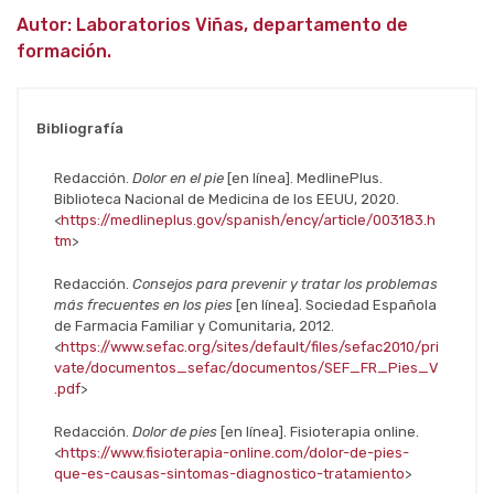
Autor: Laboratorios Viñas, departamento de
formación.
Bibliografía
Redacción.
Dolor en el pie
[en línea]. MedlinePlus.
Biblioteca Nacional de Medicina de los EEUU, 2020.
<
https://medlineplus.gov/spanish/ency/article/003183.h
tm
>
Redacción.
Consejos para prevenir y tratar los problemas
más frecuentes en los pies
[en línea]. Sociedad Española
de Farmacia Familiar y Comunitaria, 2012.
<
https://www.sefac.org/sites/default/files/sefac2010/pri
vate/documentos_sefac/documentos/SEF_FR_Pies_V
.pdf
>
Redacción.
Dolor de pies
[en línea]. Fisioterapia online.
<
https://www.fisioterapia-online.com/dolor-de-pies-
que-es-causas-sintomas-diagnostico-tratamiento
>