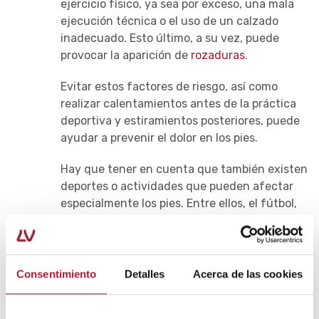
ejercicio físico, ya sea por exceso, una mala
ejecución técnica o el uso de un calzado
inadecuado. Esto último, a su vez, puede
provocar la aparición de
rozaduras
.
Evitar estos factores de riesgo, así como
realizar calentamientos antes de la práctica
deportiva y estiramientos posteriores, puede
ayudar a prevenir el dolor en los pies.
Hay que tener en cuenta que también existen
deportes o actividades que pueden afectar
especialmente los pies. Entre ellos, el fútbol,
el baloncesto y la danza.
Hacer ejercicios, estiramientos y masajes
.
La tensión y la rigidez en los tendones,
Consentimiento
Detalles
Acerca de las cookies
ligamentos y músculos pueden acabar
provocando dolor en el pie. Es por ello que