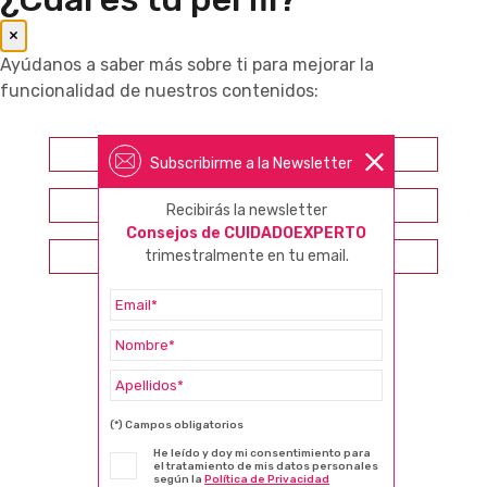
×
Ayúdanos a saber más sobre ti para mejorar la
funcionalidad de nuestros contenidos:
Farmacéutico
Subscribirme a la Newsletter
Otros profesionales sanitarios
Recibirás la newsletter
Consejos de CUIDADOEXPERTO
trimestralmente en tu email.
Consumidor
(*) Campos obligatorios
He leído y doy mi consentimiento para
el tratamiento de mis datos personales
según la
Política de Privacidad