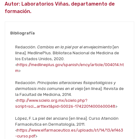
Autor: Laboratorios Viñas, departamento de
formación.
Bibliografía
Redacción.
Cambios en la piel por el envejecimiento
[en
línea]. MedlinePlus. Biblioteca Nacional de Medicina de
los Estados Unidos, 2020.
<
https://medlineplus.gov/spanish/ency/article/004014.ht
m
>
Redacción.
Principales alteraciones fisiopatológicas y
dermatosis más comunes en el viejo
[en línea]. Revista de
la Facultad de Medicina, 2014.
<
http://www.scielo.org.mx/scielo.php?
script=sci_arttext&pid=S0026-17422014000600048
>
López, F. La piel del anciano [en línea]. Curso Atención
Farmacéutica en Dermatología, 2011.
<
https://www.elfarmaceutico.es/uploads/s1/14/13/ef463
-curso.pdf
>