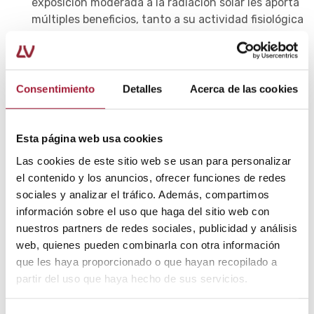
exposición moderada a la radiación solar les aporta
múltiples beneficios, tanto a su actividad fisiológica
como a su actividad mental.
No obstante, también deben protegerse del sol,
evitando las horas centrales del día y pasar
Consentimiento
Detalles
Acerca de las cookies
demasiado tiempo al exterior sin medidas de
protección.
Esta página web usa cookies
En ese sentido, los protectores solares previenen el
Las cookies de este sitio web se usan para personalizar
daño solar crónico y la aparición de
el contenido y los anuncios, ofrecer funciones de redes
fotoenvejecimiento, queratosis actínicas y cáncer
sociales y analizar el tráfico. Además, compartimos
de piel.
información sobre el uso que haga del sitio web con
nuestros partners de redes sociales, publicidad y análisis
Asimismo, los protectores solares deben ir
web, quienes pueden combinarla con otra información
acompañados de medidas de protección físicas
que les haya proporcionado o que hayan recopilado a
como son el uso de gorras o sombreros, gafas de
partir del uso que haya hecho de sus servicios.
sol y ropa protectora.
Cuidados cosméticos para piel madura
. La