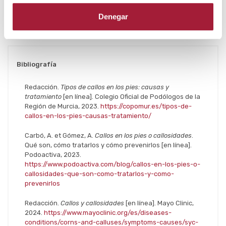
Autor: Laboratorios Viñas, departamento de
Denegar
formación.
Bibliografía
Redacción.
Tipos de callos en los pies: causas y
tratamiento
[en línea]. Colegio Oficial de Podólogos de la
Región de Murcia, 2023.
https://copomur.es/tipos-de-
callos-en-los-pies-causas-tratamiento/
Carbó, A. et Gómez, A.
Callos en los pies o callosidades
.
Qué son, cómo tratarlos y cómo prevenirlos [en línea].
Podoactiva, 2023.
https://www.podoactiva.com/blog/callos-en-los-pies-o-
callosidades-que-son-como-tratarlos-y-como-
prevenirlos
Redacción.
Callos y callosidades
[en línea]. Mayo Clinic,
2024.
https://www.mayoclinic.org/es/diseases-
conditions/corns-and-calluses/symptoms-causes/syc-