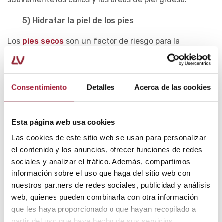
5) Hidratar la piel de los pies
Los
pies secos
son un factor de riesgo para la
formación de callos en los dedos y las plantas de los
pies. Así pues, es importante hidratarlos siempre
después de la ducha o el baño.
Consentimiento
Detalles
Acerca de las cookies
Una buena
crema hidratante para pies
tiene que
aportar lípidos esenciales que permitan restauran la
barrera epidérmica.
Esta página web usa cookies
Las cookies de este sitio web se usan para personalizar
6) Aplicar una crema para durezas en los pies
el contenido y los anuncios, ofrecer funciones de redes
sociales y analizar el tráfico. Además, compartimos
El uso regular de una
crema para durezas
ayuda a
información sobre el uso que haga del sitio web con
eliminarlas de forma progresiva y previene su aparición.
nuestros partners de redes sociales, publicidad y análisis
Estos productos suelen incluir ingredientes como la
web, quienes pueden combinarla con otra información
urea y el ácido glicólico, ya que son muy efectivos para
que les haya proporcionado o que hayan recopilado a
ablandar las zonas endurecidas y renovar la piel.
partir del uso que haya hecho de sus servicios.