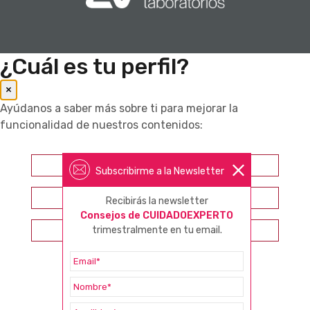
¿Cuál es tu perfil?
×
Ayúdanos a saber más sobre ti para mejorar la
funcionalidad de nuestros contenidos:
Farmacéutico
Subscribirme a la Newsletter
Otros profesionales sanitarios
Recibirás la newsletter
Consejos de CUIDADOEXPERTO
trimestralmente en tu email.
Consumidor