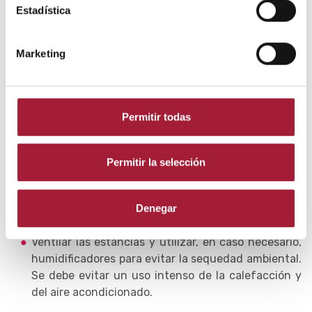
Estadística
debe realizarse un buen aclarado antes de su uso. A la
vez, deben usarse desinfectantes con agentes
acanthamoebicidas (polyhexamethylenebiguanida o
Marketing
sistemas basados en peróxido de hidrógeno).
Otras medidas para tratar la sequedad
ocular
Permitir todas
Como además del uso de lentillas hay otros factores
que provocan la aparición de ojo seco, existen otras
Permitir la selección
medidas genéricas complementarias y no
farmacológicas que son recomendables en las rutinas
Denegar
diarias. Son las siguientes:
Ventilar las estancias y utilizar, en caso necesario,
humidificadores para evitar la sequedad ambiental.
Se debe evitar un uso intenso de la calefacción y
del aire acondicionado.