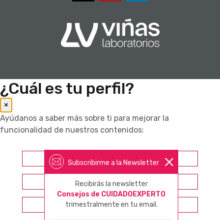
¿Cuál es tu perfil?
×
Ayúdanos a saber más sobre ti para mejorar la
funcionalidad de nuestros contenidos:
Farmacéutico
Subscribirme a la Newsletter
Otros profesionales sanitarios
Recibirás la newsletter
Consejos de CUIDADOEXPERTO
trimestralmente en tu email.
Consumidor