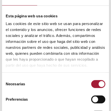
Se debe evitar el contacto de las lentes de contacto
con agua. Esto significa que no hay que bañarse con
ellas ni guardarlas en recipientes con agua.
Esta página web usa cookies
Las cookies de este sitio web se usan para personalizar
Usar lágrimas artificiales
el contenido y los anuncios, ofrecer funciones de redes
Para mantener una adecuada hidratación y lubricación
sociales y analizar el tráfico. Además, compartimos
de los ojos, hay que acostumbrarse a usar lágrimas
información sobre el uso que haga del sitio web con
artificiales sin conservantes de forma regular, varias
nuestros partners de redes sociales, publicidad y análisis
veces al día.
web, quienes pueden combinarla con otra información
que les haya proporcionado o que hayan recopilado a
Además, debe evitarse el tabaco, puesto que aumenta
partir del uso que haya hecho de sus servicios.
la probabilidad de tener infiltrados, tanto de tipo
inflamatorio como infeccioso.
Selección
Necesarias
de
Es también recomendable evitar el uso de soluciones
consentimiento
desinfectantes como tiomersal, sobre todo en
pacientes de atopia, que tienen mayor predisposición a
Preferencias
sufrir reacciones tóxicas. En caso de conservar lentillas
con soluciones basadas en peróxido de hidrógeno,