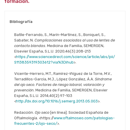
formación.
Bibliografía
Batlle-Ferrando, S., Marín-Martínez, S., Boniquet, S.,
Sabater, N.
Complicaciones asociadas al uso de lentes de
contacto blandas.
Medicina de Familia, SEMERGEN,
Elsevier España, S.L.U. 2020;46(3):208-213
<
https://www.sciencedirect.com/science/article/abs/pii/
S1138359319303612?via%3Dihub
>.
Vicente-Herrero, M.T., Ramírez-Iñíguez de la Torre, M.V.,
Terradillos-García, M.J., López González, Á.A.
Síndrome
del ojo seco. Factores de riesgo laboral, valoración y
prevención.
Medicina de Familia, SEMERGEN, Elsevier
España, S.L.U. 2014;40(2):97-103
<
http://dx.doi.org/10.1016/j.semerg.2013.05.003
>.
Redacción.
Ojo
seco
[en línea]. Sociedad Española de
Oftalmología. <https://
www.oftalmoseo.com/patologias-
frecuentes-2/ojo-seco/
>.