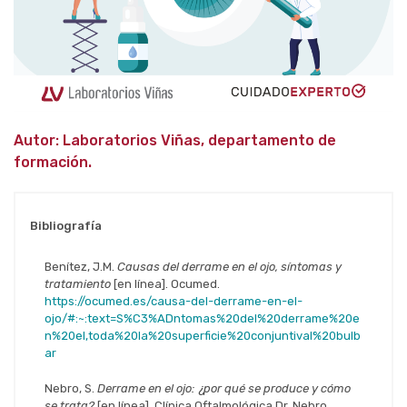
Autor: Laboratorios Viñas, departamento de
formación.
Bibliografía
Benítez, J.M.
Causas del derrame en el ojo, síntomas y
tratamiento
[en línea]. Ocumed.
https://ocumed.es/causa-del-derrame-en-el-
ojo/#:~:text=S%C3%ADntomas%20del%20derrame%20e
n%20el,toda%20la%20superficie%20conjuntival%20bulb
ar
Nebro, S.
Derrame en el ojo: ¿por qué se produce y cómo
se trata?
[en línea]. Clínica Oftalmológica Dr. Nebro,