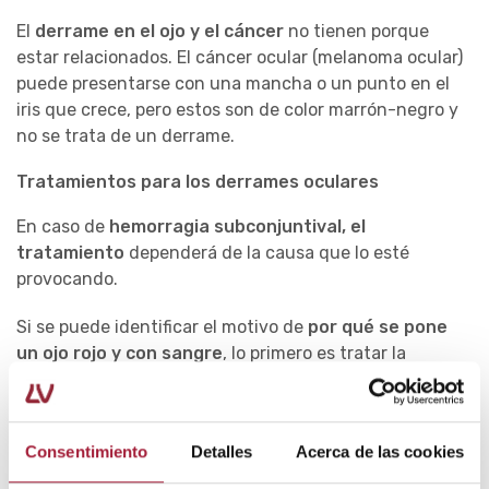
El
derrame en el ojo y el cáncer
no tienen porque
estar relacionados. El cáncer ocular (melanoma ocular)
puede presentarse con una mancha o un punto en el
iris que crece, pero estos son de color marrón-negro y
no se trata de un derrame.
Tratamientos para los derrames oculares
En caso de
hemorragia subconjuntival, el
tratamiento
dependerá de la causa que lo esté
provocando.
Si se puede identificar el motivo de
por qué se pone
un ojo rojo y con sangre
, lo primero es tratar la
patología que lo está provocando.
En caso de que se trate de un efecto secundario de un
Consentimiento
Detalles
Acerca de las cookies
medicamento, se puede consultar con el médico si
existen medidas para prevenir los derrames en el ojo.