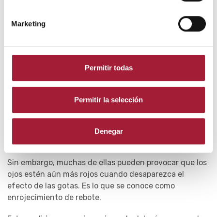
Prevenir el estreñimiento.
Marketing
Tener unos buenos hábitos de
higiene ocular
.
Utilizar
lágrimas artificiales
puede ayudar a
Permitir todas
prevenir el derrame en el ojo en personas con
sequedad ocular o portadores de lentes de
contacto.
Permitir la selección
Evitar el uso continuado de
gotas para ojos rojos
.
Estas tienen un efecto descongestionante y
Denegar
reducen el enrojecimiento.
Sin embargo, muchas de ellas pueden provocar que los
ojos estén aún más rojos cuando desaparezca el
efecto de las gotas. Es lo que se conoce como
enrojecimiento de rebote.