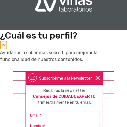
¿Cuál es tu perfil?
×
Ayúdanos a saber más sobre ti para mejorar la
funcionalidad de nuestros contenidos:
Farmacéutico
Subscribirme a la Newsletter
Otros profesionales sanitarios
Recibirás la newsletter
Consejos de CUIDADOEXPERTO
Consumidor
trimestralmente en tu email.