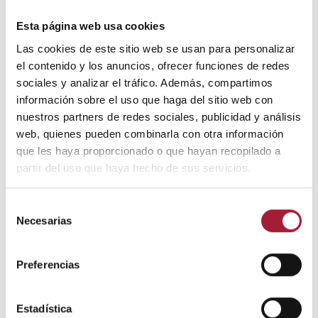
Aún así, cabe recordar que en la gran mayoría de los
Esta página web usa cookies
casos se trata de episodios puntuales de carácter
Las cookies de este sitio web se usan para personalizar
benigno y que se resolverán por sí solos en pocos días.
el contenido y los anuncios, ofrecer funciones de redes
sociales y analizar el tráfico. Además, compartimos
Por lo general, existen unas recomendaciones
información sobre el uso que haga del sitio web con
generales para favorecer la recuperación y prevenir
nuestros partners de redes sociales, publicidad y análisis
que empeore el derrame o aparezcan nuevas manchas
web, quienes pueden combinarla con otra información
rojas en los ojos:
que les haya proporcionado o que hayan recopilado a
partir del uso que haya hecho de sus servicios.
No frotarse los ojos ni ejercer presión sobre ellos.
No tapar los ojos con parches o gasas.
Selección
Necesarias
de
No automedicarse.
consentimiento
Preferencias
Evitar realizar esfuerzos físicos importantes.
No tapar la nariz al estornudar o retener los
Estadística
estornudos.