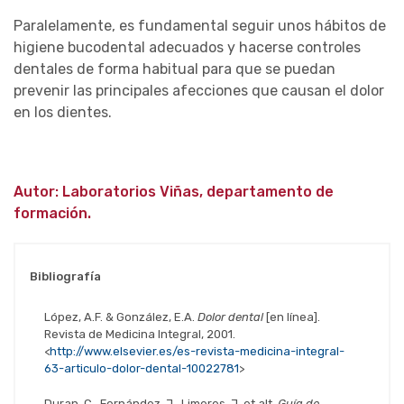
Paralelamente, es fundamental seguir unos hábitos de
higiene bucodental adecuados y hacerse controles
dentales de forma habitual para que se puedan
prevenir las principales afecciones que causan el dolor
en los dientes.
Autor: Laboratorios Viñas, departamento de
formación.
Bibliografía
López, A.F. & González, E.A.
Dolor dental
[en línea].
Revista de Medicina Integral, 2001.
<
http://www.elsevier.es/es-revista-medicina-integral-
63-articulo-dolor-dental-10022781
>
Duran, C., Fernández, J., Limeres, J. et alt.
Guía de