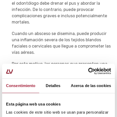
el odontólogo debe drenar el pus y abordar la
infección. De lo contrario, puede provocar
complicaciones graves e incluso potencialmente
mortales.
Cuando un absceso se disemina, puede producir
una inflamación severa de los tejidos blandos
faciales o cervicales que llegue a comprometer las
vías aéreas.
Por este motivo, las personas que presenten una
inflamación que aumente rápidamente, les cause
problemas para respirar o provoque dificultades
para mover o sacar la lengua han de acudir
Consentimiento
Detalles
Acerca de las cookies
inmediatamente a un centro hospitalario.
También cuando el dolor en los dientes vaya
Esta página web usa cookies
acompañado de un empeoramiento del estado
Las cookies de este sitio web se usan para personalizar
general con fiebre, escalofríos, signos de