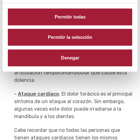
temporomaxilar pueden manifestarse también con
dolor en los dientes.
Permitir todas
De este modo, si se experimenta dolor dental tras
una caída, un accidente de tráfico, un golpe en la
cabeza o cualquier traumatismo fuerte en la zona
Permitir la selección
hay que buscar asistencia médica.
Por su parte, la artritis, la artrosis y el bruxismo
Denegar
crónico pueden provocar un trastorno de la
articulación temporomandibular que cause esta
dolencia.
-
Ataque cardíaco
. El dolor torácico es el principal
síntoma de un ataque al corazón. Sin embargo,
algunas veces este dolor puede irradiarse a la
mandíbula y a los dientes.
Cabe recordar que no todas las personas que
tienen ataques cardíacos tienen los mismos