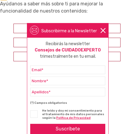
Ayúdanos a saber más sobre ti para mejorar la
funcionalidad de nuestros contenidos:
Farmacéutico
Subscribirme a la Newsletter
Otros profesionales sanitarios
Recibirás la newsletter
Consejos de CUIDADOEXPERTO
trimestralmente en tu email.
Consumidor
(*) Campos obligatorios
He leído y doy mi consentimiento para
el tratamiento de mis datos personales
según la
Política de Privacidad
Suscríbete