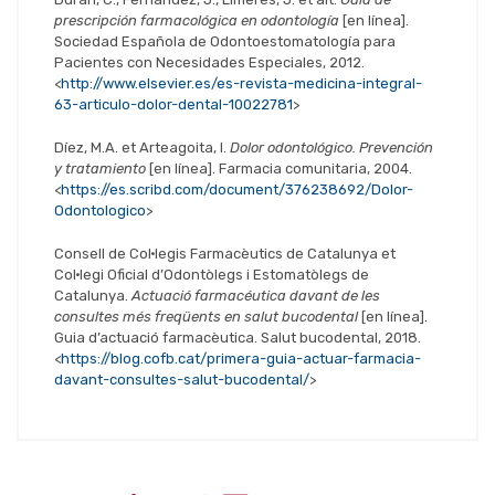
prescripción farmacológica en odontología
[en línea].
Sociedad Española de Odontoestomatología para
Pacientes con Necesidades Especiales, 2012.
<
http://www.elsevier.es/es-revista-medicina-integral-
63-articulo-dolor-dental-10022781
>
Díez, M.A. et Arteagoita, I.
Dolor odontológico. Prevención
y tratamiento
[en línea]. Farmacia comunitaria, 2004.
<
https://es.scribd.com/document/376238692/Dolor-
Odontologico
>
Consell de Col·legis Farmacèutics de Catalunya et
Col·legi Oficial d’Odontòlegs i Estomatòlegs de
Catalunya.
Actuació farmacéutica davant de les
consultes més freqüents en salut bucodental
[en línea].
Guia d’actuació farmacèutica. Salut bucodental, 2018.
<
https://blog.cofb.cat/primera-guia-actuar-farmacia-
davant-consultes-salut-bucodental/
>