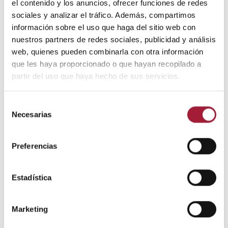
el contenido y los anuncios, ofrecer funciones de redes
deshidratación o un estado letárgico.
sociales y analizar el tráfico. Además, compartimos
-
Otitis
. Las infecciones de oído suelen causar un
información sobre el uso que haga del sitio web con
dolor intenso que puede irradiarse hacia la
nuestros partners de redes sociales, publicidad y análisis
mandíbula, los senos paranasales (los espacios
web, quienes pueden combinarla con otra información
dentro de la nariz) o los dientes. De ahí que el dolor
que les haya proporcionado o que hayan recopilado a
dental pueda ser uno de sus síntomas.
partir del uso que haya hecho de sus servicios.
-
Sinusitis
. La sinusitis hace que los senos
Selección
paranasales se inflamen e hinchen. Esto interfiere
Necesarias
de
en el drenaje y provoca la acumulación de moco.
consentimiento
Como consecuencia, la sinusitis dificulta la
Preferencias
respiración por la nariz, la cara puede sentirse
hinchada y puede aparecer presión en el oído y
Estadística
dolor facial, en la cabeza y/o los dientes.
-
Lesiones en la mandíbula
. Las lesiones en la
Marketing
mandíbula, los maxilares o el musculo