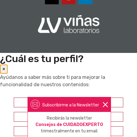
¿Cuál es tu perfil?
×
Ayúdanos a saber más sobre ti para mejorar la
funcionalidad de nuestros contenidos:
Farmacéutico
Subscribirme a la Newsletter
Otros profesionales sanitarios
Recibirás la newsletter
Consejos de CUIDADOEXPERTO
trimestralmente en tu email.
Consumidor