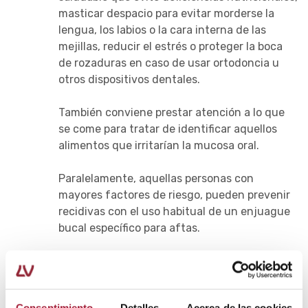
masticar despacio para evitar morderse la
lengua, los labios o la cara interna de las
mejillas, reducir el estrés o proteger la boca
de rozaduras en caso de usar ortodoncia u
otros dispositivos dentales.
También conviene prestar atención a lo que
se come para tratar de identificar aquellos
alimentos que irritarían la mucosa oral.
Paralelamente, aquellas personas con
mayores factores de riesgo, pueden prevenir
recidivas con el uso habitual de un enjuague
bucal específico para aftas.
Aún así, cabe mencionar que se deberá acudir siempre
al médico cuando las
úlceras bucales
sean
inusualmente grandes, persistentes y recurrentes,
causen un dolor que no se pueda controlar con las
Consentimiento
Detalles
Acerca de las cookies