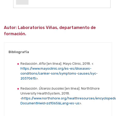
Autor: Laboratorios Viñas, departamento de
formación.
Bibliografía
Redacción.
Afta
[en línea]. Mayo Clinic, 2018. <
https://www.mayoclinic.org/es-es/diseases-
conditions/canker-sore/symptoms-causes/syc-
20370615
>.
Redacción.
Úlceras bucales
[en línea]. NorthShore
University HealthSystem, 2018.
<
https://www.northshore.org/healthresources/encyclopedi
DocumentHwid=zd1065&Lang=es-us
>.