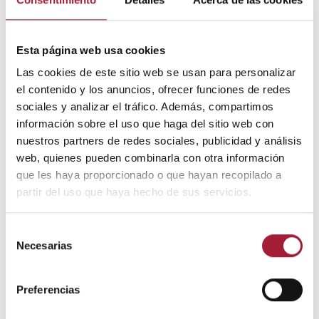
anteriores medidas de cuidado personal, provoquen
una dificultad extrema para comer y beber o vayan
acompañadas de fiebre.
Esta página web usa cookies
Las cookies de este sitio web se usan para personalizar
el contenido y los anuncios, ofrecer funciones de redes
sociales y analizar el tráfico. Además, compartimos
Visual descargable al final del artículo
información sobre el uso que haga del sitio web con
nuestros partners de redes sociales, publicidad y análisis
web, quienes pueden combinarla con otra información
que les haya proporcionado o que hayan recopilado a
partir del uso que haya hecho de sus servicios.
Selección
Necesarias
de
consentimiento
Preferencias